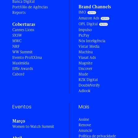
Banca Digital
Brand Channels
Portfólio de Agências
IMO
Reports
Amazon Ads
Coberturas
OPL Digital
Cannes Lions
Impulso
SXSW
PicPay
MWC
Nós Inteligência
NRF
Vistar Media
WW Summit
Machina
Evento ProXXIma
Viasat Ads
Maximídia
Magnite
Effie Awards
Uncover
Caboré
Mude
RZK Digital
DoubleVerify
Adlook
Eventos
Mais
Assine
Março
Renove
Women to Watch Summit
Anuncie
Política de privacidade