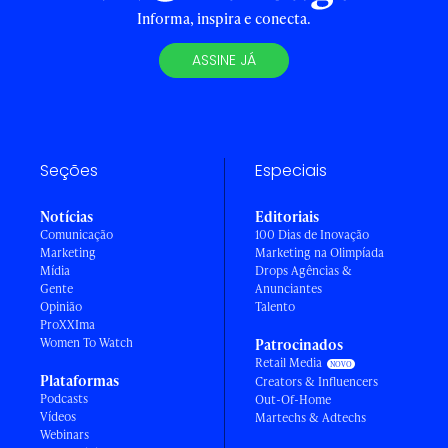
Informa, inspira e conecta.
ASSINE JÁ
Seções
Especiais
Notícias
Editoriais
Comunicação
100 Dias de Inovação
Marketing
Marketing na Olimpíada
Mídia
Drops Agências &
Gente
Anunciantes
Opinião
Talento
ProXXIma
Women To Watch
Patrocinados
Retail Media
Plataformas
Creators & Influencers
Podcasts
Out-Of-Home
Vídeos
Martechs & Adtechs
Webinars