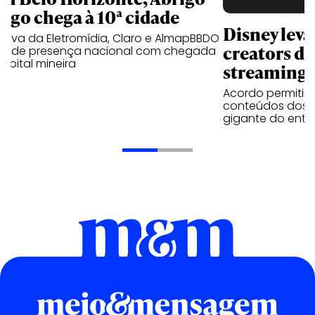
igo chega à 10ª cidade
Disney lev
iativa da Eletromídia, Claro e AlmapBBDO
creators do
ande presença nacional com chegada
apital mineira
streaming
Acordo permitirá
conteúdos dos p
gigante do entr