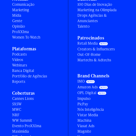
Comunicação
100 Dias de Inovação
Marketing
Marketing na Olimpíada
Mídia
Drops Agências &
Gente
Anunciantes
Opinião
Talento
ProXXIma
Women To Watch
Patrocinados
Retail Media
Plataformas
Creators & Influencers
Podcasts
Out-Of-Home
Vídeos
Martechs & Adtechs
Webinars
Banca Digital
Brand Channels
Portfólio de Agências
IMO
Reports
Amazon Ads
Coberturas
OPL Digital
Cannes Lions
Impulso
SXSW
PicPay
MWC
Nós Inteligência
NRF
Vistar Media
WW Summit
Machina
Evento ProXXIma
Viasat Ads
Maximídia
Magnite