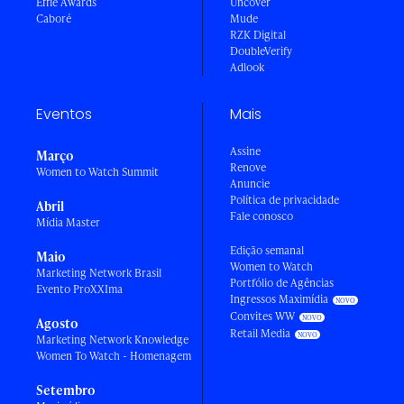
Effie Awards
Uncover
Caboré
Mude
RZK Digital
DoubleVerify
Adlook
Eventos
Mais
Assine
Março
Renove
Women to Watch Summit
Anuncie
Política de privacidade
Abril
Fale conosco
Mídia Master
Edição semanal
Maio
Women to Watch
Marketing Network Brasil
Portfólio de Agências
Evento ProXXIma
Ingressos Maximídia
Convites WW
Agosto
Retail Media
Marketing Network Knowledge
Women To Watch - Homenagem
Setembro