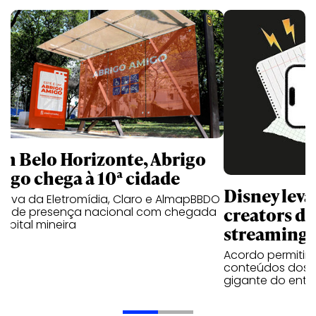
m Belo Horizonte, Abrigo
igo chega à 10ª cidade
Disney lev
iativa da Eletromídia, Claro e AlmapBBDO
creators do
ande presença nacional com chegada
apital mineira
streaming
Acordo permitirá
conteúdos dos p
gigante do entr