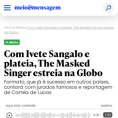
Início
▸
Mídia
▸
Com Ivete Sangalo e plateia, The Masked Singer estreia
na Globo
tv aberta
Com Ivete Sangalo e
plateia, The Masked
Singer estreia na Globo
Formato, que já é sucesso em outros países,
contará com jurados famosos e reportagem
de Camila de Lucas
ouça este conteúdo
readme
1.0x
0:00