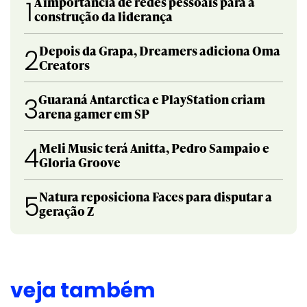
A importância de redes pessoais para a
1
construção da liderança
Depois da Grapa, Dreamers adiciona Oma
2
Creators
Guaraná Antarctica e PlayStation criam
3
arena gamer em SP
Meli Music terá Anitta, Pedro Sampaio e
4
Gloria Groove
Natura reposiciona Faces para disputar a
5
geração Z
veja também