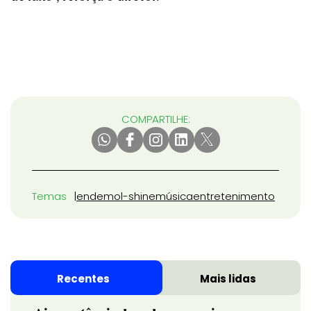
COMPARTILHE:
Temas
endemol-shine
música
entretenimento
Recentes
Mais lidas