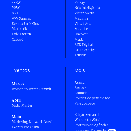
SXSW
PicPay
MWC
Nós Inteligência
NRF
Vistar Media
WW Summit
Machina
Evento ProXXIma
Viasat Ads
Maximídia
Magnite
Effie Awards
Uncover
Caboré
Mude
RZK Digital
DoubleVerify
Adlook
Eventos
Mais
Assine
Março
Renove
Women to Watch Summit
Anuncie
Política de privacidade
Abril
Fale conosco
Mídia Master
Edição semanal
Maio
Women to Watch
Marketing Network Brasil
Portfólio de Agências
Evento ProXXIma
Ingressos Maximídia