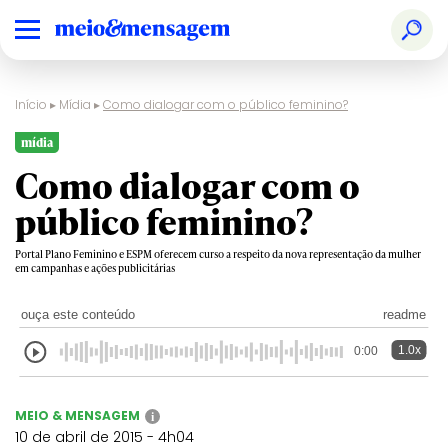
Início
▸
Mídia
▸
Como dialogar com o público feminino?
mídia
Como dialogar com o
público feminino?
Portal Plano Feminino e ESPM oferecem curso a respeito da nova representação da mulher
em campanhas e ações publicitárias
ouça este conteúdo
readme
1.0x
0:00
MEIO & MENSAGEM
i
10 de abril de 2015 - 4h04