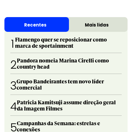
Recentes
Mais lidas
Flamengo quer se reposicionar como
1
marca de sportainment
Pandora nomeia Marina Cirelli como
2
country head
Grupo Bandeirantes tem novo líder
3
comercial
Patricia Kamitsuji assume direção geral
4
da Imagem Filmes
Campanhas da Semana: estrelas e
5
conexões