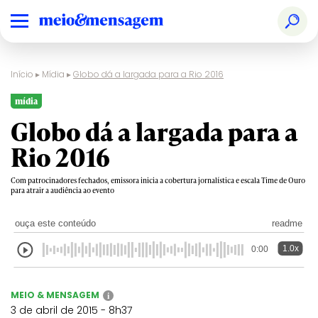
Início
▸
Mídia
▸
Globo dá a largada para a Rio 2016
mídia
Globo dá a largada para a
Rio 2016
Com patrocinadores fechados, emissora inicia a cobertura jornalística e escala Time de Ouro
para atrair a audiência ao evento
ouça este conteúdo
readme
1.0x
0:00
MEIO & MENSAGEM
i
3 de abril de 2015 - 8h37