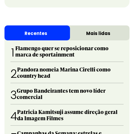
Recentes
Mais lidas
Flamengo quer se reposicionar como
1
marca de sportainment
Pandora nomeia Marina Cirelli como
2
country head
Grupo Bandeirantes tem novo líder
3
comercial
Patricia Kamitsuji assume direção geral
4
da Imagem Filmes
Campanhas da Semana: estrelas e