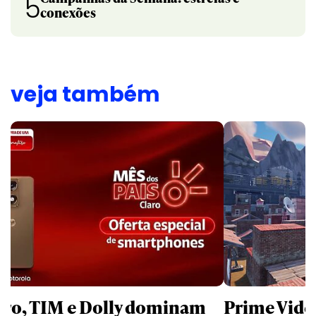
5
conexões
veja também
aro, TIM e Dolly dominam
Prime Video