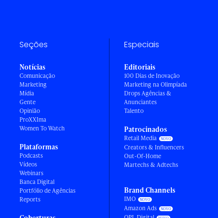
Seções
Especiais
Notícias
Editoriais
Comunicação
100 Dias de Inovação
Marketing
Marketing na Olimpíada
Mídia
Drops Agências &
Gente
Anunciantes
Opinião
Talento
ProXXIma
Women To Watch
Patrocinados
Retail Media
Plataformas
Creators & Influencers
Podcasts
Out-Of-Home
Vídeos
Martechs & Adtechs
Webinars
Banca Digital
Brand Channels
Portfólio de Agências
IMO
Reports
Amazon Ads
Coberturas
OPL Digital