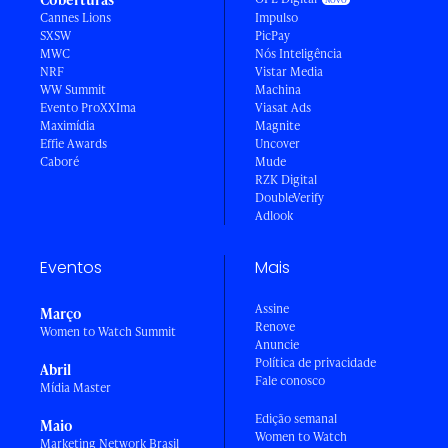
Cannes Lions
Impulso
SXSW
PicPay
MWC
Nós Inteligência
NRF
Vistar Media
WW Summit
Machina
Evento ProXXIma
Viasat Ads
Maximídia
Magnite
Effie Awards
Uncover
Caboré
Mude
RZK Digital
DoubleVerify
Adlook
Eventos
Mais
Assine
Março
Renove
Women to Watch Summit
Anuncie
Política de privacidade
Abril
Fale conosco
Mídia Master
Edição semanal
Maio
Women to Watch
Marketing Network Brasil