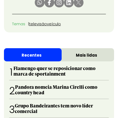
Temas
televisão
veículo
Recentes
Mais lidas
Flamengo quer se reposicionar como
1
marca de sportainment
Pandora nomeia Marina Cirelli como
2
country head
Grupo Bandeirantes tem novo líder
3
comercial