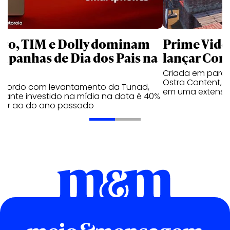
aro, TIM e Dolly dominam
Prime Video
mpanhas de Dia dos Pais na
lançar Corr
Criada em parc
Ostra Content, i
acordo com levantamento da Tunad,
em uma extensão
tante investido na mídia na data é 40%
erior ao do ano passado