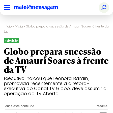
Início
▸
Mídia
▸
Globo prepara sucessão de Amauri Soares à frente da
TV
televisão
Globo prepara sucessão
de Amauri Soares à frente
da TV
Executivo indicou que Leonora Bardini,
promovida recentemente a diretora-
executiva do Canal TV Globo, deve assumir a
operação da TV Aberta
ouça este conteúdo
readme