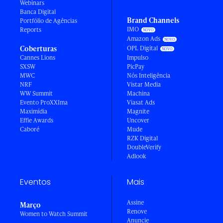
Webinars
Banca Digital
Brand Channels
Portfólio de Agências
IMO
Reports
Amazon Ads
Coberturas
OPL Digital
Cannes Lions
Impulso
SXSW
PicPay
MWC
Nós Inteligência
NRF
Vistar Media
WW Summit
Machina
Evento ProXXIma
Viasat Ads
Maximídia
Magnite
Effie Awards
Uncover
Caboré
Mude
RZK Digital
DoubleVerify
Adlook
Eventos
Mais
Assine
Março
Renove
Women to Watch Summit
Anuncie