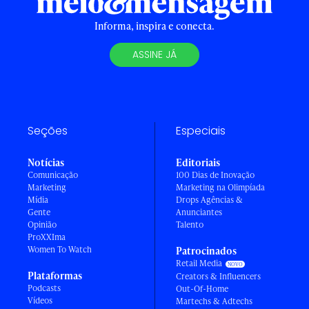
Informa, inspira e conecta.
ASSINE JÁ
Seções
Especiais
Notícias
Editoriais
Comunicação
100 Dias de Inovação
Marketing
Marketing na Olimpíada
Mídia
Drops Agências &
Gente
Anunciantes
Opinião
Talento
ProXXIma
Women To Watch
Patrocinados
Retail Media
Plataformas
Creators & Influencers
Podcasts
Out-Of-Home
Vídeos
Martechs & Adtechs