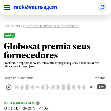
Início
▸
Mídia
▸
Globosat premia seus fornecedores
mídia
Globosat premia seus
fornecedores
Produtoras e empresas de eventos estão entre as categorias que serão destacadas nessa
primeira edição do projeto
ouça este conteúdo
readme
1.0x
0:00
MEIO & MENSAGEM
i
18 de abril de 2015 - 4h08