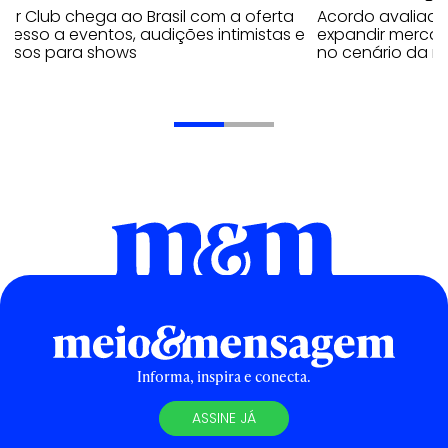
er Club chega ao Brasil com a oferta
Acordo avaliado
cesso a eventos, audições intimistas e
expandir merca
ressos para shows
no cenário da mí
Informa, inspira e conecta.
ASSINE JÁ