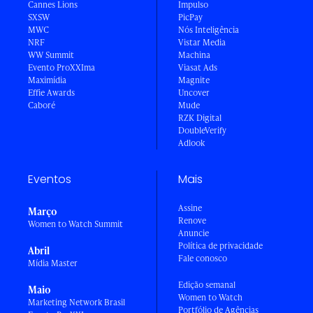
Cannes Lions
Impulso
SXSW
PicPay
MWC
Nós Inteligência
NRF
Vistar Media
WW Summit
Machina
Evento ProXXIma
Viasat Ads
Maximídia
Magnite
Effie Awards
Uncover
Caboré
Mude
RZK Digital
DoubleVerify
Adlook
Eventos
Mais
Assine
Março
Renove
Women to Watch Summit
Anuncie
Política de privacidade
Abril
Fale conosco
Mídia Master
Edição semanal
Maio
Women to Watch
Marketing Network Brasil
Portfólio de Agências