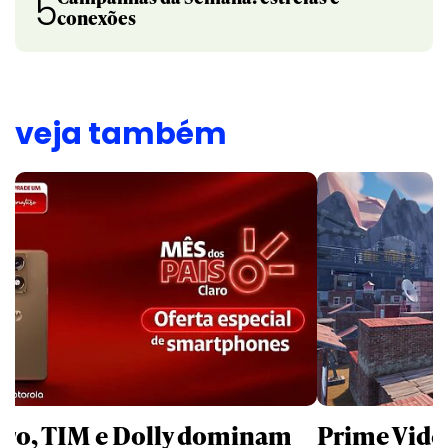
5
conexões
veja também
aro, TIM e Dolly dominam
Prime Video