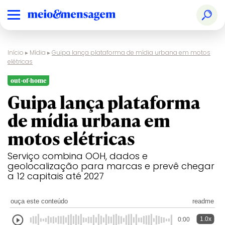
Início
▸
Mídia
▸
Guipa lança plataforma de mídia urbana em motos
elétricas
out-of-home
Guipa lança plataforma
de mídia urbana em
motos elétricas
Serviço combina OOH, dados e
geolocalização para marcas e prevê chegar
a 12 capitais até 2027
ouça este conteúdo
readme
1.0x
0:00