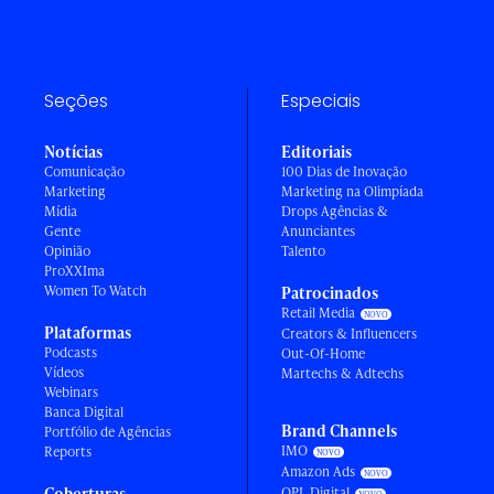
Seções
Especiais
Notícias
Editoriais
Comunicação
100 Dias de Inovação
Marketing
Marketing na Olimpíada
Mídia
Drops Agências &
Gente
Anunciantes
Opinião
Talento
ProXXIma
Women To Watch
Patrocinados
Retail Media
Plataformas
Creators & Influencers
Podcasts
Out-Of-Home
Vídeos
Martechs & Adtechs
Webinars
Banca Digital
Brand Channels
Portfólio de Agências
IMO
Reports
Amazon Ads
Coberturas
OPL Digital