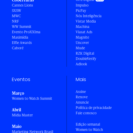
Cannes Lions
Impulso
SXSW
PicPay
MWC
Nós Inteligência
NRF
Vistar Media
WW Summit
Machina
Evento ProXXIma
Viasat Ads
Maximídia
Magnite
Effie Awards
Uncover
Caboré
Mude
RZK Digital
DoubleVerify
Adlook
Eventos
Mais
Assine
Março
Renove
Women to Watch Summit
Anuncie
Política de privacidade
Abril
Fale conosco
Mídia Master
Edição semanal
Maio
Women to Watch
Marketing Network Brasil