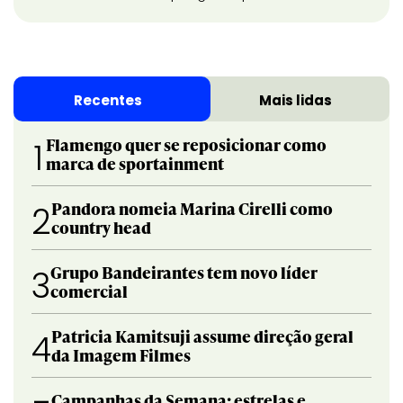
Recentes
Mais lidas
Flamengo quer se reposicionar como
1
marca de sportainment
Pandora nomeia Marina Cirelli como
2
country head
Grupo Bandeirantes tem novo líder
3
comercial
Patricia Kamitsuji assume direção geral
4
da Imagem Filmes
Campanhas da Semana: estrelas e