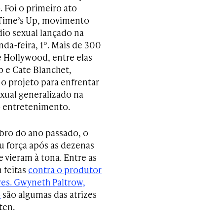
 Foi o primeiro ato
 Time’s Up, movimento
dio sexual lançado na
da-feira, 1º. Mais de 300
 Hollywood, entre elas
p e Cate Blanchet,
o projeto para enfrentar
exual generalizado na
o entretenimento.
ro do ano passado, o
 força após as dezenas
 vieram à tona. Entre as
 feitas
contra o produtor
res. Gwyneth Paltrow,
o
são algumas das atrizes
ten.