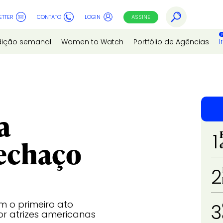
ETTER
CONTATO
LOGIN
ASSINE
I
dição semanal
Women to Watch
Portfólio de Agências
a
1
echaço
2
 o primeiro ato
3
or atrizes americanas