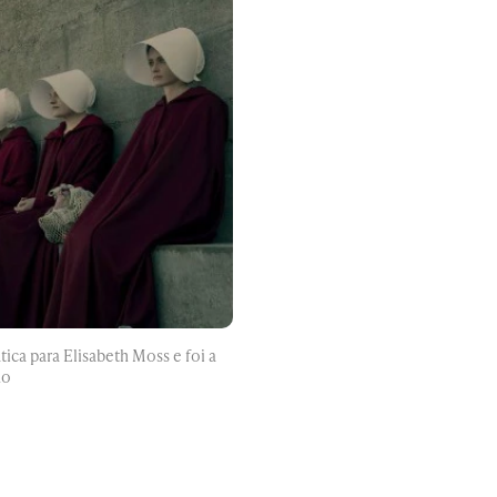
ica para Elisabeth Moss e foi a
no