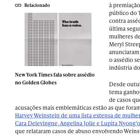
à premiação.
Relacionado
público do
contra assé
última segun
mulheres de
Meryl Stree
anunciaram 
o assédio s
indústria d
New York Times fala sobre assédio
no Golden Globes
Desde outub
tema ganhou
de casos que
acusações mais emblemáticas estão as que foram
Harvey Weinstein de uma lista extensa de mulhe
Cara Delevingne, Angelina Jolie e Lupita Nyong’
que relataram casos de abuso envolvendo Weins