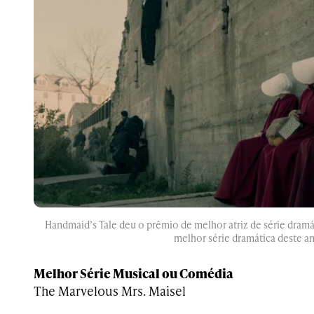
Handmaid’s Tale deu o prêmio de melhor atriz de série dramát
melhor série dramática deste a
Melhor Série Musical ou Comédia
The Marvelous Mrs. Maisel