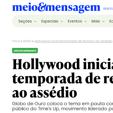
NEWSL
Seções
Especiais
Eventos
Mais
E
Início
▸
Mídia
▸
Hollywood inicia temporada de rechaço ao assédio
entretenimento
Hollywood inici
temporada de r
ao assédio
Globo de Ouro coloca o tema em pauta com
público do Time's Up, movimento liderado p