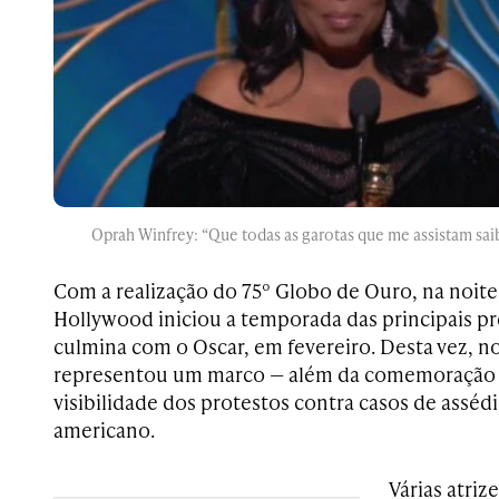
Oprah Winfrey:
“Que todas as garotas que me assistam sa
Com a realização do 75º Globo de Ouro, na noite
Hollywood iniciou a temporada das principais 
culmina com o Oscar, em fevereiro. Desta vez, n
representou um marco — além da comemoração 
visibilidade dos protestos contra casos de asséd
americano.
Várias atriz