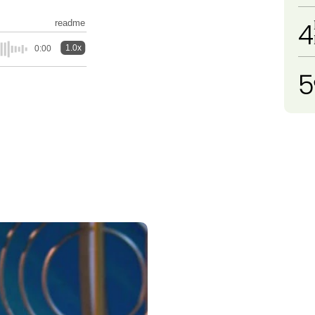
4
readme
1.0x
0:00
5