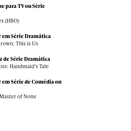
e para TV ou Série
ies (HBO)
r em Série Dramática
Brown: This is Us
z de Série Dramática
oss: Handmaid’s Tale
r em Série de Comédia ou
: Master of None