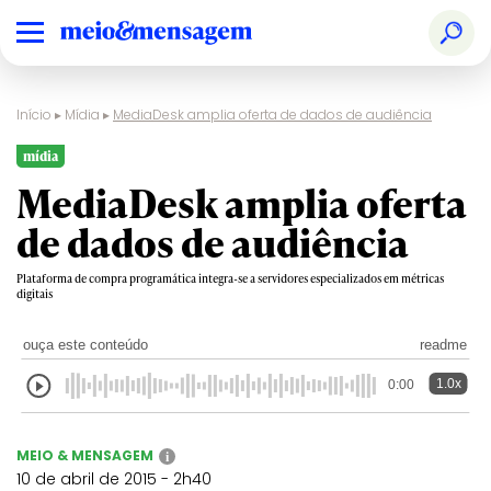
Início
▸
Mídia
▸
MediaDesk amplia oferta de dados de audiência
mídia
MediaDesk amplia oferta
de dados de audiência
Plataforma de compra programática integra-se a servidores especializados em métricas
digitais
ouça este conteúdo
readme
1.0x
0:00
MEIO & MENSAGEM
i
10 de abril de 2015 - 2h40