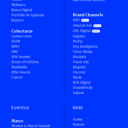
Webinars
Banca Digital
Brand Channels
Portfólio de Agências
IMO
Reports
Amazon Ads
Coberturas
OPL Digital
Cannes Lions
Impulso
SXSW
PicPay
MWC
Nós Inteligência
NRF
Vistar Media
WW Summit
Machina
Evento ProXXIma
Viasat Ads
Maximídia
Magnite
Effie Awards
Uncover
Caboré
Mude
RZK Digital
DoubleVerify
Adlook
Eventos
Mais
Assine
Março
Renove
Women to Watch Summit