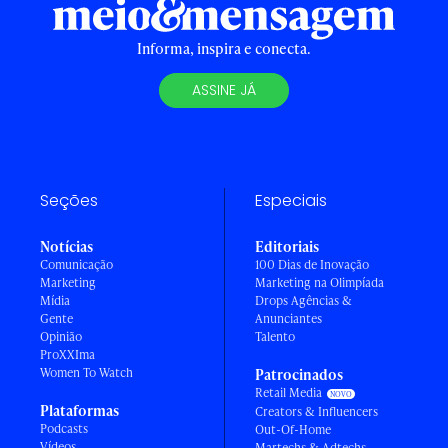
Informa, inspira e conecta.
ASSINE JÁ
Seções
Especiais
Notícias
Editoriais
Comunicação
100 Dias de Inovação
Marketing
Marketing na Olimpíada
Mídia
Drops Agências &
Gente
Anunciantes
Opinião
Talento
ProXXIma
Women To Watch
Patrocinados
Retail Media
Plataformas
Creators & Influencers
Podcasts
Out-Of-Home
Vídeos
Martechs & Adtechs