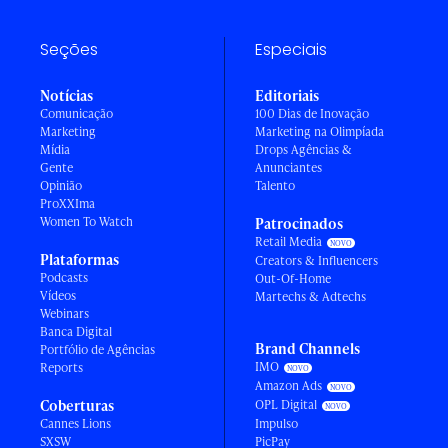
Seções
Especiais
Notícias
Editoriais
Comunicação
100 Dias de Inovação
Marketing
Marketing na Olimpíada
Mídia
Drops Agências &
Gente
Anunciantes
Opinião
Talento
ProXXIma
Women To Watch
Patrocinados
Retail Media
Plataformas
Creators & Influencers
Podcasts
Out-Of-Home
Vídeos
Martechs & Adtechs
Webinars
Banca Digital
Brand Channels
Portfólio de Agências
IMO
Reports
Amazon Ads
Coberturas
OPL Digital
Cannes Lions
Impulso
SXSW
PicPay