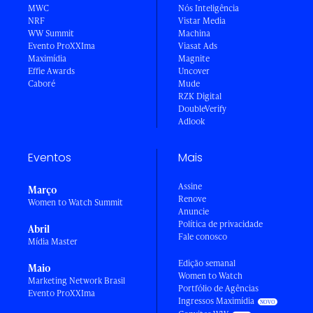
MWC
Nós Inteligência
NRF
Vistar Media
WW Summit
Machina
Evento ProXXIma
Viasat Ads
Maximídia
Magnite
Effie Awards
Uncover
Caboré
Mude
RZK Digital
DoubleVerify
Adlook
Eventos
Mais
Assine
Março
Renove
Women to Watch Summit
Anuncie
Política de privacidade
Abril
Fale conosco
Mídia Master
Edição semanal
Maio
Women to Watch
Marketing Network Brasil
Portfólio de Agências
Evento ProXXIma
Ingressos Maximídia