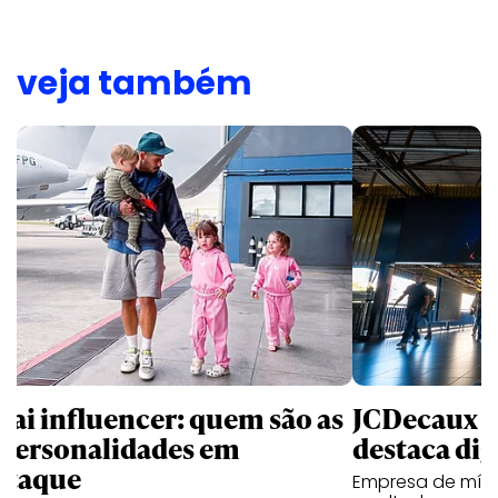
veja também
pai influencer: quem são as
JCDecaux cr
 personalidades em
destaca dig
staque
Empresa de mídi