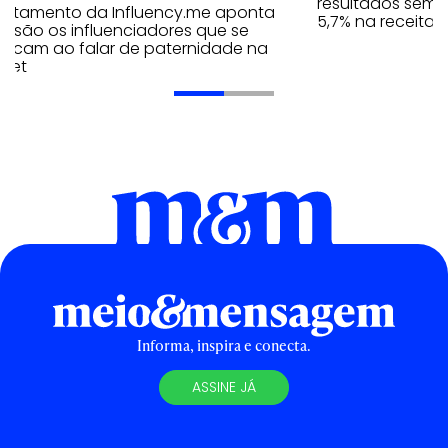
resultados seme
antamento da Influency.me aponta
5,7% na receita 
s são os influenciadores que se
tacam ao falar de paternidade na
rnet
Informa, inspira e conecta.
ASSINE JÁ