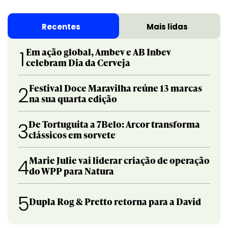
Recentes
Mais lidas
Em ação global, Ambev e AB Inbev
1
celebram Dia da Cerveja
Festival Doce Maravilha reúne 13 marcas
2
na sua quarta edição
De Tortuguita a 7Belo: Arcor transforma
3
clássicos em sorvete
Marie Julie vai liderar criação de operação
4
do WPP para Natura
5
Dupla Rog & Pretto retorna para a David