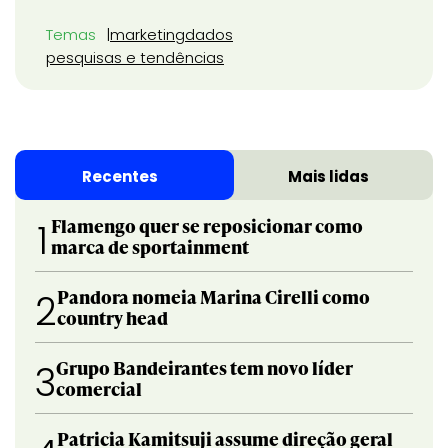
Temas
marketing
dados
pesquisas e tendências
Recentes
Mais lidas
Flamengo quer se reposicionar como
1
marca de sportainment
Pandora nomeia Marina Cirelli como
2
country head
Grupo Bandeirantes tem novo líder
3
comercial
Patricia Kamitsuji assume direção geral