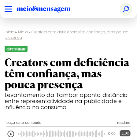
Início
▸
Mídia
▸
Creators com deficiência têm confiança, mas pouca
presença
diversidade
Creators com deficiência
têm confiança, mas
pouca presença
Levantamento da Tambor aponta distância
entre representatividade na publicidade e
influência no consumo
ouça este conteúdo
readme
1.0x
0:00