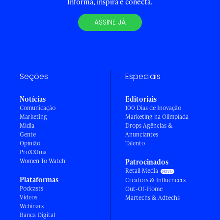
Informa, inspira e conecta.
ASSINE JÁ
Seções
Especiais
Notícias
Editoriais
Comunicação
100 Dias de Inovação
Marketing
Marketing na Olimpíada
Mídia
Drops Agências &
Gente
Anunciantes
Opinião
Talento
ProXXIma
Women To Watch
Patrocinados
Retail Media
Plataformas
Creators & Influencers
Podcasts
Out-Of-Home
Vídeos
Martechs & Adtechs
Webinars
Banca Digital