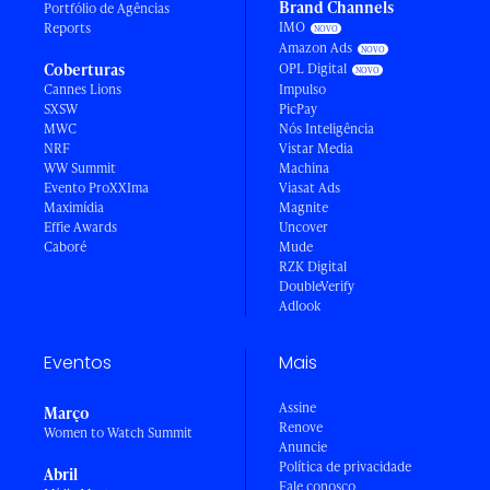
Brand Channels
Portfólio de Agências
IMO
Reports
Amazon Ads
Coberturas
OPL Digital
Cannes Lions
Impulso
SXSW
PicPay
MWC
Nós Inteligência
NRF
Vistar Media
WW Summit
Machina
Evento ProXXIma
Viasat Ads
Maximídia
Magnite
Effie Awards
Uncover
Caboré
Mude
RZK Digital
DoubleVerify
Adlook
Eventos
Mais
Assine
Março
Renove
Women to Watch Summit
Anuncie
Política de privacidade
Abril
Fale conosco