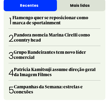
Recentes
Mais lidas
Flamengo quer se reposicionar como
1
marca de sportainment
Pandora nomeia Marina Cirelli como
2
country head
Grupo Bandeirantes tem novo líder
3
comercial
Patricia Kamitsuji assume direção geral
4
da Imagem Filmes
Campanhas da Semana: estrelas e
5
conexões