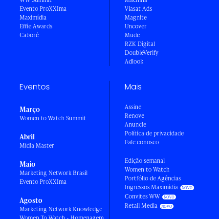
Evento ProXXIma
Viasat Ads
Maximídia
Magnite
Effie Awards
Uncover
Caboré
Mude
RZK Digital
DoubleVerify
Adlook
Eventos
Mais
Assine
Março
Renove
Women to Watch Summit
Anuncie
Política de privacidade
Abril
Fale conosco
Mídia Master
Edição semanal
Maio
Women to Watch
Marketing Network Brasil
Portfólio de Agências
Evento ProXXIma
Ingressos Maximídia
Convites WW
Agosto
Retail Media
Marketing Network Knowledge
Women To Watch - Homenagem