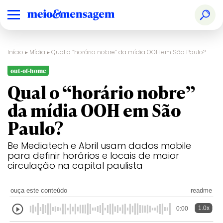
Início
▸
Mídia
▸
Qual o “horário nobre” da mídia OOH em São Paulo?
out-of-home
Qual o “horário nobre”
da mídia OOH em São
Paulo?
Be Mediatech e Abril usam dados mobile
para definir horários e locais de maior
circulação na capital paulista
ouça este conteúdo
readme
1.0x
0:00