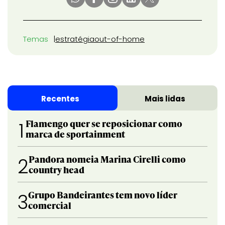
Temas
estratégia
out-of-home
Recentes
Mais lidas
Flamengo quer se reposicionar como
1
marca de sportainment
Pandora nomeia Marina Cirelli como
2
country head
Grupo Bandeirantes tem novo líder
3
comercial