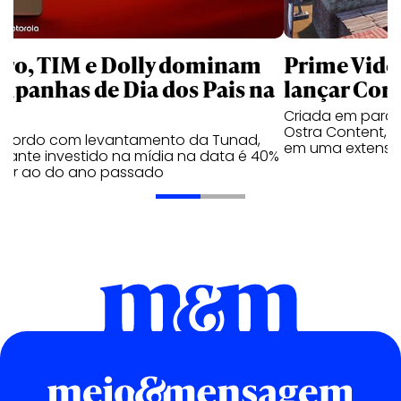
aro, TIM e Dolly dominam
Prime Video
mpanhas de Dia dos Pais na
lançar Corr
Criada em parc
Ostra Content, i
acordo com levantamento da Tunad,
em uma extensão
tante investido na mídia na data é 40%
erior ao do ano passado