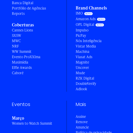
Banca Digital
Brand Channels
Portfólio de Agências
IMO
Reports
Amazon Ads
Coberturas
OPL Digital
Cannes Lions
Impulso
SXSW
PicPay
MWC
Nós Inteligência
NRF
Vistar Media
WW Summit
Machina
Evento ProXXIma
Viasat Ads
Maximídia
Magnite
Effie Awards
Uncover
Caboré
Mude
RZK Digital
DoubleVerify
Adlook
Eventos
Mais
Assine
Março
Renove
Women to Watch Summit
Anuncie
Política de privacidade