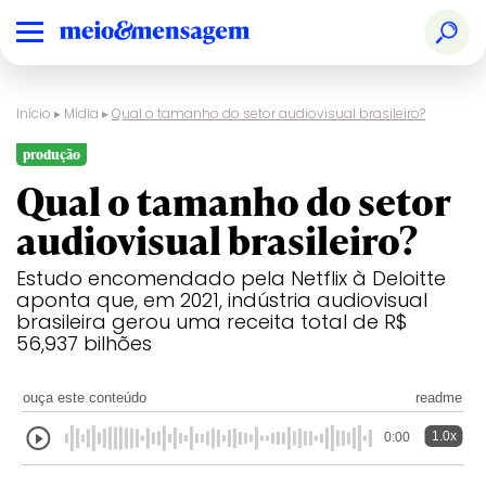
Início
▸
Mídia
▸
Qual o tamanho do setor audiovisual brasileiro?
produção
Qual o tamanho do setor
audiovisual brasileiro?
Estudo encomendado pela Netflix à Deloitte
aponta que, em 2021, indústria audiovisual
brasileira gerou uma receita total de R$
56,937 bilhões
ouça este conteúdo
readme
1.0x
0:00