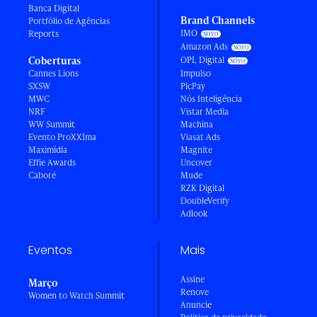
Banca Digital
Brand Channels
Portfólio de Agências
IMO
Reports
Amazon Ads
Coberturas
OPL Digital
Cannes Lions
Impulso
SXSW
PicPay
MWC
Nós Inteligência
NRF
Vistar Media
WW Summit
Machina
Evento ProXXIma
Viasat Ads
Maximídia
Magnite
Effie Awards
Uncover
Caboré
Mude
RZK Digital
DoubleVerify
Adlook
Eventos
Mais
Assine
Março
Renove
Women to Watch Summit
Anuncie