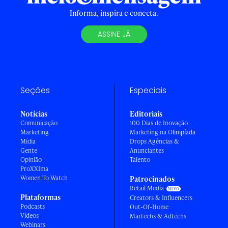
Informa, inspira e conecta.
ASSINE JÁ
Seções
Especiais
Notícias
Editoriais
Comunicação
100 Dias de Inovação
Marketing
Marketing na Olimpíada
Mídia
Drops Agências &
Gente
Anunciantes
Opinião
Talento
ProXXIma
Women To Watch
Patrocinados
Retail Media
Plataformas
Creators & Influencers
Podcasts
Out-Of-Home
Vídeos
Martechs & Adtechs
Webinars