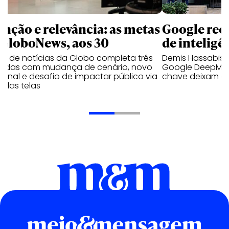
enção e relevância: as metas
Google rees
 GloboNews, aos 30
de inteligên
al de notícias da Globo completa três
Demis Hassabis 
adas com mudança de cenário, novo
Google DeepMin
jornal e desafio de impactar público via
chave deixam a
iplas telas