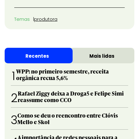
Temas
produtora
Recentes
Mais lidas
WPP: no primeiro semestre, receita
1
orgânica recua 5,6%
Rafael Ziggy deixa a Droga5 e Felipe Simi
2
reassume como CCO
Como se deu o reencontro entre Clóvis
3
Mello e Skol
A importância de redes pessoais para a