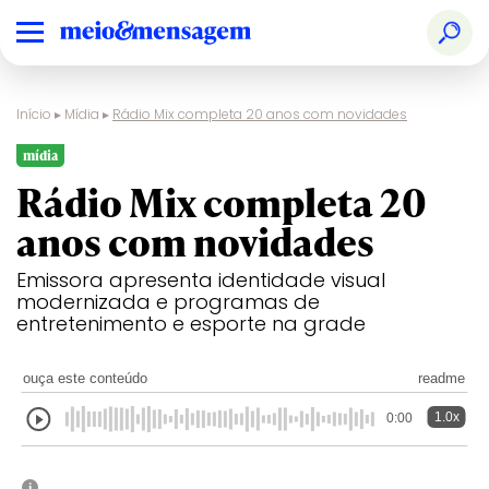
Início
▸
Mídia
▸
Rádio Mix completa 20 anos com novidades
mídia
Rádio Mix completa 20
anos com novidades
Emissora apresenta identidade visual
modernizada e programas de
entretenimento e esporte na grade
ouça este conteúdo
readme
1.0x
0:00
i