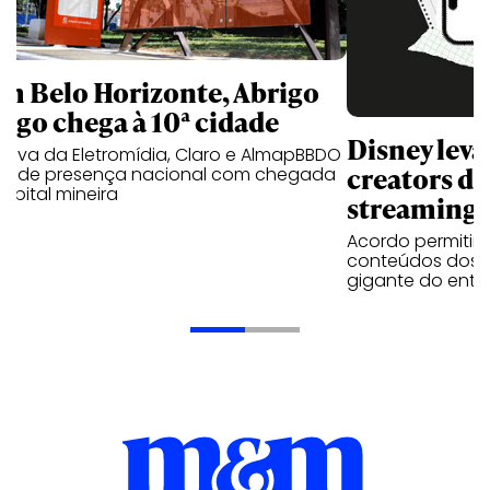
m Belo Horizonte, Abrigo
igo chega à 10ª cidade
Disney lev
iativa da Eletromídia, Claro e AlmapBBDO
creators do
ande presença nacional com chegada
apital mineira
streaming
Acordo permitirá
conteúdos dos p
gigante do entr