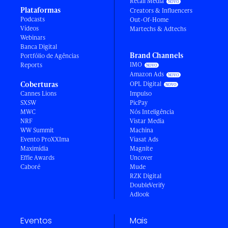
Retail Media
Plataformas
Creators & Influencers
Podcasts
Out-Of-Home
Vídeos
Martechs & Adtechs
Webinars
Banca Digital
Brand Channels
Portfólio de Agências
IMO
Reports
Amazon Ads
Coberturas
OPL Digital
Cannes Lions
Impulso
SXSW
PicPay
MWC
Nós Inteligência
NRF
Vistar Media
WW Summit
Machina
Evento ProXXIma
Viasat Ads
Maximídia
Magnite
Effie Awards
Uncover
Caboré
Mude
RZK Digital
DoubleVerify
Adlook
Eventos
Mais