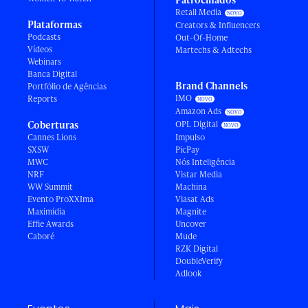
Retail Media
Plataformas
Creators & Influencers
Podcasts
Out-Of-Home
Vídeos
Martechs & Adtechs
Webinars
Banca Digital
Brand Channels
Portfólio de Agências
IMO
Reports
Amazon Ads
Coberturas
OPL Digital
Cannes Lions
Impulso
SXSW
PicPay
MWC
Nós Inteligência
NRF
Vistar Media
WW Summit
Machina
Evento ProXXIma
Viasat Ads
Maximídia
Magnite
Effie Awards
Uncover
Caboré
Mude
RZK Digital
DoubleVerify
Adlook