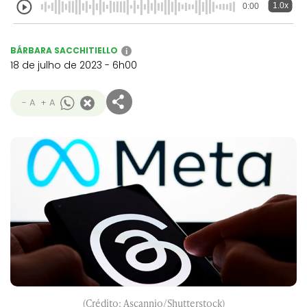
1.0x
0:00
BÁRBARA SACCHITIELLO
i
18 de julho de 2023 - 6h00
- A
+ A
(Crédito: Ascannio/Shutterstock)