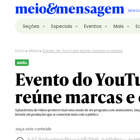
NEWSL
Seções
Especiais
Eventos
Mais
E
Início
▸
Mídia
▸
Evento do YouTube reúne marcas e canais
mídia
Evento do YouT
reúne marcas e 
A plataforma de vídeos promove mais uma sessão de seu programa com anunciantes, lanç
investir em produções que se conectem mais com o público
ouça este conteúdo