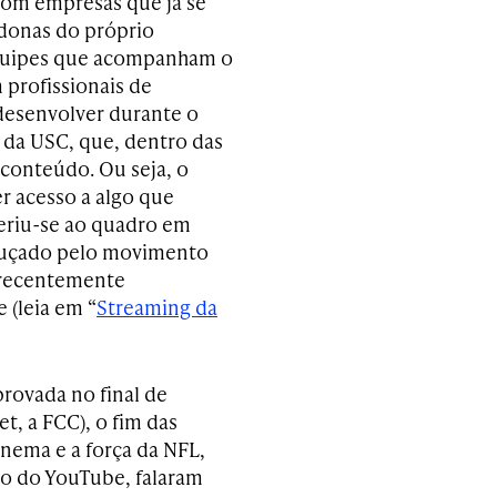
com empresas que já se
donas do próprio
equipes que acompanham o
profissionais de
desenvolver durante o
 da USC, que, dentro das
conteúdo. Ou seja, o
er acesso a algo que
feriu-se ao quadro em
aguçado pelo movimento
 recentemente
 (leia em “
Streaming da
rovada no final de
t, a FCC), o fim das
cinema e a força da NFL,
do do YouTube, falaram