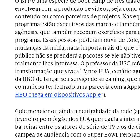
O BPP é uma espécie de boot camp de três dias 
envolvem com a produção de vídeos, seja como 
conteúdo ou como parceiras de projetos. Nas 
programa estão executivos das marcas e também 
agências, que também recebem exercícios para 
programa. Essas pessoas puderam ouvir de Cole,
mudanças da mídia, nada importa mais do que o 
público não se prenderá a pacotes se ele não tiv
realmente lhes interessa. O professor da USC re
transformação que vive a TV nos EUA, cenário 
da HBO de lançar seu serviço de streaming, que
comunicou ter fechado uma parceria com a Apple
HBO chega em dispositivos Apple
”).
Cole mencionou ainda a neutralidade da rede (ap
fevereiro pelo órgão dos EUA que regula a interne
barreiras entre os atores de série de TV e os de 
campeã de audiência com o Super Bowl. Pelo la