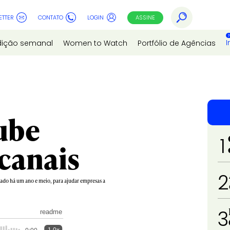
ETTER
CONTATO
LOGIN
ASSINE
I
dição semanal
Women to Watch
Portfólio de Agências
ube
1
canais
2
ado há um ano e meio, para ajudar empresas a
3
readme