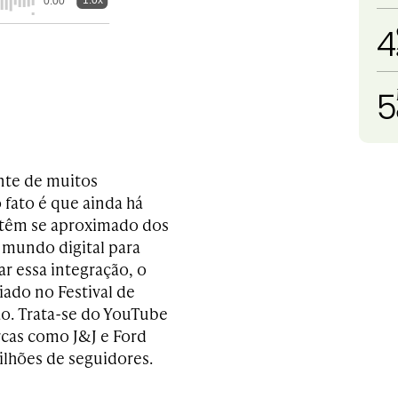
1.0x
0:00
4
5
ente de muitos
fato é que ainda há
 têm se aproximado dos
 mundo digital para
tar essa integração, o
ado no Festival de
ão. Trata-se do YouTube
rcas como J&J e Ford
ilhões de seguidores.