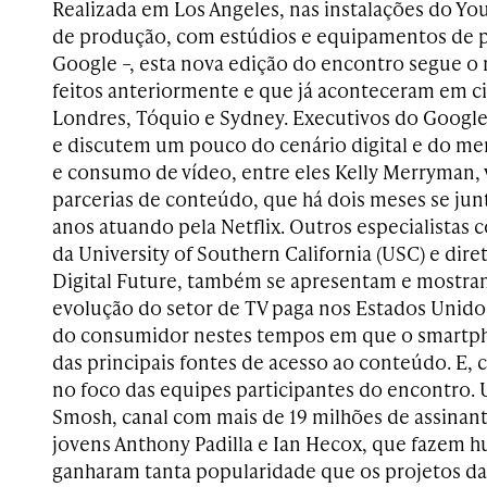
Realizada em Los Angeles, nas instalações do Y
de produção, com estúdios e equipamentos de 
Google –, esta nova edição do encontro segue o
feitos anteriormente e que já aconteceram em 
Londres, Tóquio e Sydney. Executivos do Google
e discutem um pouco do cenário digital e do m
e consumo de vídeo, entre eles Kelly Merryman, 
parcerias de conteúdo, que há dois meses se jun
anos atuando pela Netflix. Outros especialistas 
da University of Southern California (USC) e dire
Digital Future, também se apresentam e mostra
evolução do setor de TV paga nos Estados Uni
do consumidor nestes tempos em que o smartp
das principais fontes de acesso ao conteúdo. E, c
no foco das equipes participantes do encontro.
Smosh, canal com mais de 19 milhões de assinante
jovens Anthony Padilla e Ian Hecox, que fazem h
ganharam tanta popularidade que os projetos da