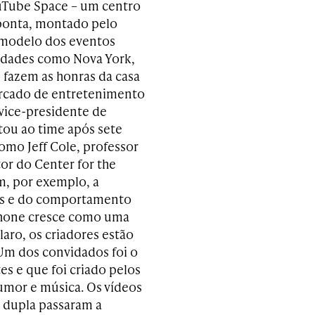
ouTube Space – um centro
ponta, montado pelo
 modelo dos eventos
cidades como Nova York,
 fazem as honras da casa
ercado de entretenimento
vice-presidente de
tou ao time após sete
como Jeff Cole, professor
tor do Center for the
m, por exemplo, a
dos e do comportamento
hone cresce como uma
laro, os criadores estão
 Um dos convidados foi o
s e que foi criado pelos
umor e música. Os vídeos
 dupla passaram a