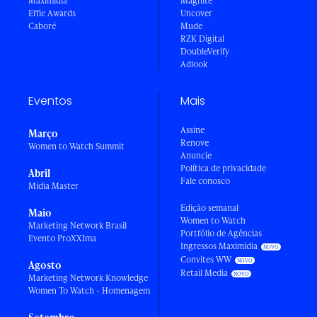
Maximídia
Magnite
Effie Awards
Uncover
Caboré
Mude
RZK Digital
DoubleVerify
Adlook
Eventos
Mais
Assine
Março
Renove
Women to Watch Summit
Anuncie
Política de privacidade
Abril
Fale conosco
Mídia Master
Edição semanal
Maio
Women to Watch
Marketing Network Brasil
Portfólio de Agências
Evento ProXXIma
Ingressos Maximídia
Convites WW
Agosto
Retail Media
Marketing Network Knowledge
Women To Watch - Homenagem