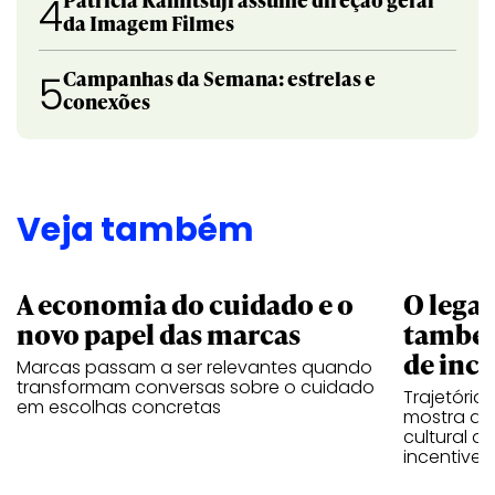
4
da Imagem Filmes
Campanhas da Semana: estrelas e
5
conexões
Veja também
A economia do cuidado e o
O legad
novo papel das marcas
também
de ince
Marcas passam a ser relevantes quando
transformam conversas sobre o cuidado
Trajetória
em escolhas concretas
mostra que
cultural 
incentive 