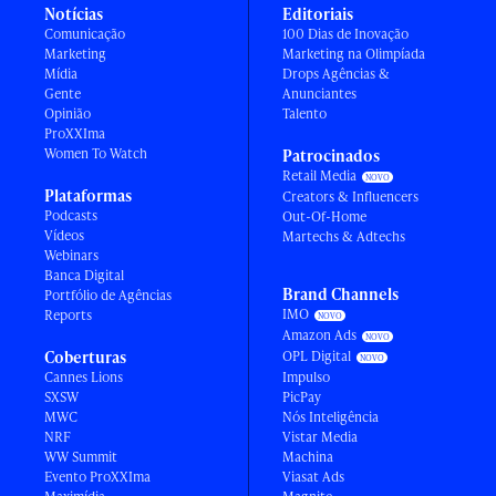
Notícias
Editoriais
Comunicação
100 Dias de Inovação
Marketing
Marketing na Olimpíada
Mídia
Drops Agências &
Gente
Anunciantes
Opinião
Talento
ProXXIma
Women To Watch
Patrocinados
Retail Media
Plataformas
Creators & Influencers
Podcasts
Out-Of-Home
Vídeos
Martechs & Adtechs
Webinars
Banca Digital
Brand Channels
Portfólio de Agências
IMO
Reports
Amazon Ads
Coberturas
OPL Digital
Cannes Lions
Impulso
SXSW
PicPay
MWC
Nós Inteligência
NRF
Vistar Media
WW Summit
Machina
Evento ProXXIma
Viasat Ads