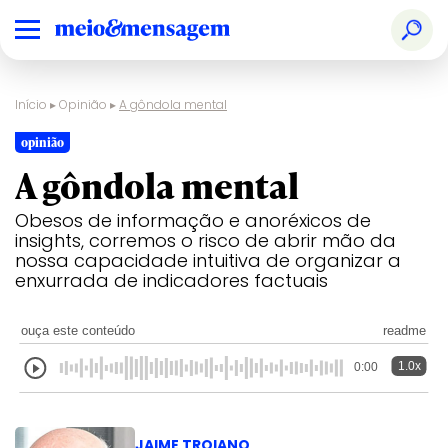
Início
▸
Opinião
▸
A gôndola mental
opinião
A gôndola mental
Obesos de informação e anoréxicos de
insights, corremos o risco de abrir mão da
nossa capacidade intuitiva de organizar a
enxurrada de indicadores factuais
ouça este conteúdo
readme
1.0x
0:00
JAIME TROIANO