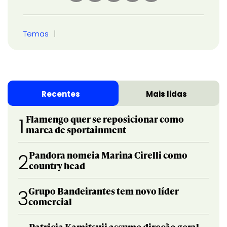
Temas
Recentes
Mais lidas
Flamengo quer se reposicionar como
1
marca de sportainment
Pandora nomeia Marina Cirelli como
2
country head
Grupo Bandeirantes tem novo líder
3
comercial
Patricia Kamitsuji assume direção geral