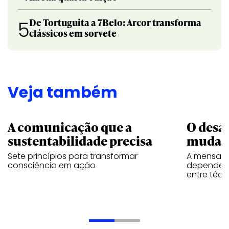
De Tortuguita a 7Belo: Arcor transforma
5
clássicos em sorvete
Veja também
A comunicação que a
O desa
sustentabilidade precisa
mudar
Sete princípios para transformar
A mensage
consciência em ação
depende d
entre téc