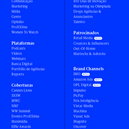
Comunicação
100 Dias de Inovação
Marketing
Marketing na Olimpíada
Mídia
Drops Agências &
Gente
Anunciantes
Opinião
Talento
ProXXIma
Women To Watch
Patrocinados
Retail Media
Plataformas
Creators & Influencers
Podcasts
Out-Of-Home
Vídeos
Martechs & Adtechs
Webinars
Banca Digital
Brand Channels
Portfólio de Agências
IMO
Reports
Amazon Ads
Coberturas
OPL Digital
Cannes Lions
Impulso
SXSW
PicPay
MWC
Nós Inteligência
NRF
Vistar Media
WW Summit
Machina
Evento ProXXIma
Viasat Ads
Maximídia
Magnite
Effie Awards
Uncover