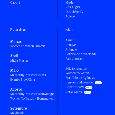
Caboré
Mude
RZK Digital
DoubleVerify
Adlook
Eventos
Mais
Assine
Março
Renove
Women to Watch Summit
Anuncie
Política de privacidade
Abril
Fale conosco
Mídia Master
Edição semanal
Maio
Women to Watch
Marketing Network Brasil
Portfólio de Agências
Evento ProXXIma
Ingressos Maximídia
Convites WW
Agosto
Retail Media
Marketing Network Knowledge
Women To Watch - Homenagem
Setembro
Maximídia