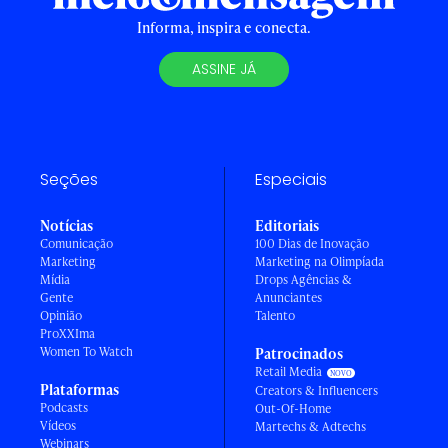
Informa, inspira e conecta.
ASSINE JÁ
Seções
Especiais
Notícias
Editoriais
Comunicação
100 Dias de Inovação
Marketing
Marketing na Olimpíada
Mídia
Drops Agências &
Gente
Anunciantes
Opinião
Talento
ProXXIma
Women To Watch
Patrocinados
Retail Media
Plataformas
Creators & Influencers
Podcasts
Out-Of-Home
Vídeos
Martechs & Adtechs
Webinars