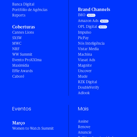
Banca Digital
Brand Channels
Portfólio de Agências
IMO
Reports
Amazon Ads
Coberturas
OPL Digital
Cannes Lions
Impulso
SXSW
PicPay
MWC
Nós Inteligência
NRF
Vistar Media
WW Summit
Machina
Evento ProXXIma
Viasat Ads
Maximídia
Magnite
Effie Awards
Uncover
Caboré
Mude
RZK Digital
DoubleVerify
Adlook
Eventos
Mais
Assine
Março
Renove
Women to Watch Summit
Anuncie