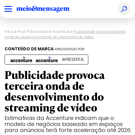
Início
▸
Post Patrocinado
▸
Accenture
▸
Publicidade provoca terceira
onda de desenvolvimento do streaming de vídeo
CONTEÚDO DE MARCA
APRESENTADO POR:
APRESENTA:
Publicidade provoca
terceira onda de
desenvolvimento do
streaming de vídeo
Estimativas da Accenture indicam que o
modelo de negócios baseado em espaços
para anúncios terá forte aceleração até 2026