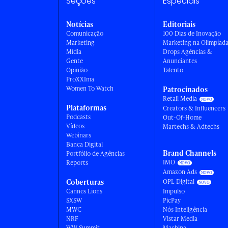
Seções
Especiais
Notícias
Editoriais
Comunicação
100 Dias de Inovação
Marketing
Marketing na Olimpíad
Mídia
Drops Agências &
Gente
Anunciantes
Opinião
Talento
ProXXIma
Women To Watch
Patrocinados
Retail Media
Plataformas
Creators & Influencers
Podcasts
Out-Of-Home
Vídeos
Martechs & Adtechs
Webinars
Banca Digital
Brand Channels
Portfólio de Agências
IMO
Reports
Amazon Ads
Coberturas
OPL Digital
Cannes Lions
Impulso
SXSW
PicPay
MWC
Nós Inteligência
NRF
Vistar Media
WW Summit
Machina