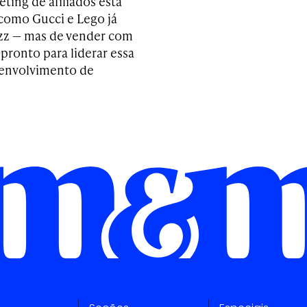
ting de afiliados está
como Gucci e Lego já
uzz — mas de vender com
 pronto para liderar essa
esenvolvimento de