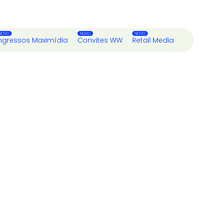
ngressos Maximídia
Convites WW
Retail Media