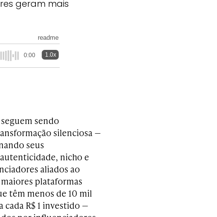
ores geram mais
readme
1.0x
0:00
s seguem sendo
ransformação silenciosa —
onando seus
autenticidade, nicho e
nciadores aliados ao
 maiores plataformas
que têm menos de 10 mil
 cada R$ 1 investido —