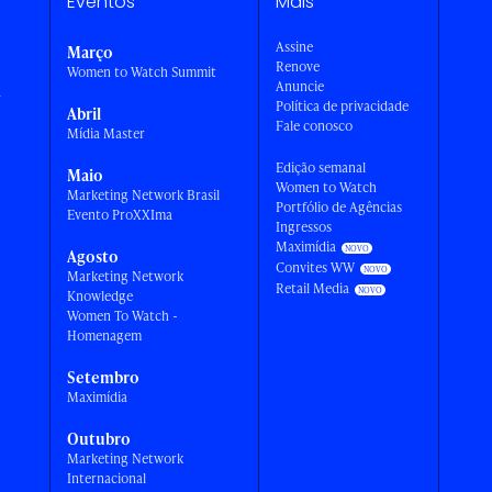
Eventos
Mais
Assine
Março
Renove
Women to Watch Summit
Anuncie
a
Política de privacidade
Abril
Fale conosco
Mídia Master
Edição semanal
Maio
Women to Watch
Marketing Network Brasil
Portfólio de Agências
Evento ProXXIma
Ingressos
Maximídia
Agosto
Convites WW
Marketing Network
Retail Media
Knowledge
Women To Watch -
Homenagem
Setembro
Maximídia
Outubro
Marketing Network
Internacional