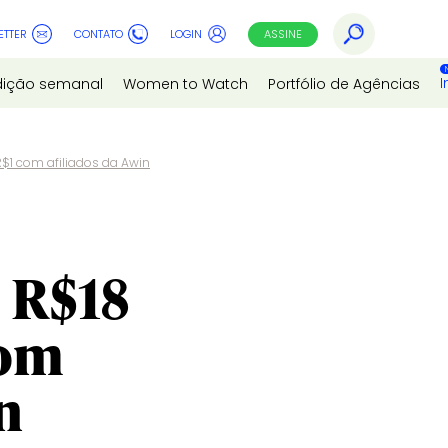
ETTER
CONTATO
LOGIN
ASSINE
I
dição semanal
Women to Watch
Portfólio de Agências
$1 com afiliados da Awin
 R$18
com
n