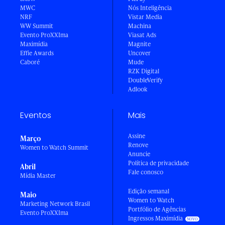
MWC
Nós Inteligência
NRF
Vistar Media
WW Summit
Machina
Evento ProXXIma
Viasat Ads
Maximídia
Magnite
Effie Awards
Uncover
Caboré
Mude
RZK Digital
DoubleVerify
Adlook
Eventos
Mais
Assine
Março
Renove
Women to Watch Summit
Anuncie
Política de privacidade
Abril
Fale conosco
Mídia Master
Edição semanal
Maio
Women to Watch
Marketing Network Brasil
Portfólio de Agências
Evento ProXXIma
Ingressos Maximídia