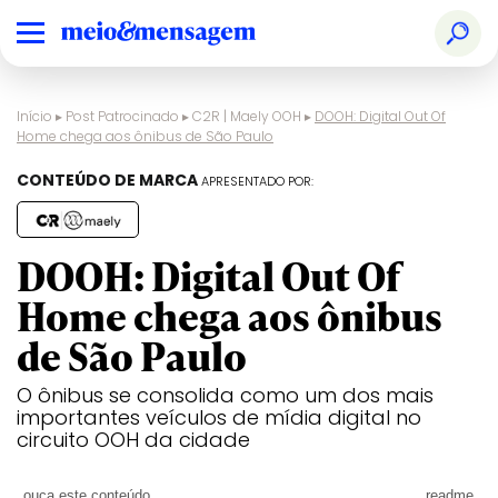
Início
▸
Post Patrocinado
▸
C2R | Maely OOH
▸
DOOH: Digital Out Of
Home chega aos ônibus de São Paulo
CONTEÚDO DE MARCA
APRESENTADO POR:
DOOH: Digital Out Of
Home chega aos ônibus
de São Paulo
O ônibus se consolida como um dos mais
importantes veículos de mídia digital no
circuito OOH da cidade
ouça este conteúdo
readme