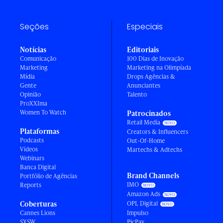
Seções
Especiais
Notícias
Editoriais
Comunicação
100 Dias de Inovação
Marketing
Marketing na Olimpíada
Mídia
Drops Agências &
Gente
Anunciantes
Opinião
Talento
ProXXIma
Women To Watch
Patrocinados
Retail Media
Plataformas
Creators & Influencers
Podcasts
Out-Of-Home
Vídeos
Martechs & Adtechs
Webinars
Banca Digital
Brand Channels
Portfólio de Agências
IMO
Reports
Amazon Ads
Coberturas
OPL Digital
Cannes Lions
Impulso
SXSW
PicPay