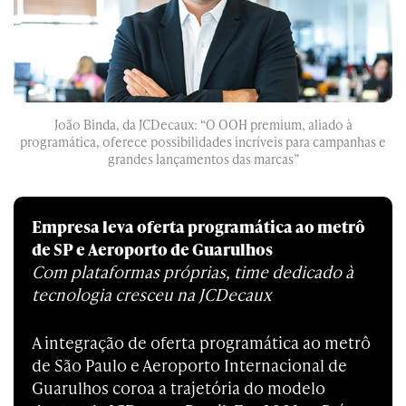
João Binda, da JCDecaux: “O OOH premium, aliado à
programática, oferece possibilidades incríveis para campanhas e
grandes lançamentos das marcas”
Empresa leva oferta programática ao metrô
de SP e Aeroporto de Guarulhos
Com plataformas próprias, time dedicado à
tecnologia cresceu na JCDecaux
A integração de oferta programática ao metrô
de São Paulo e Aeroporto Internacional de
Guarulhos coroa a trajetória do modelo