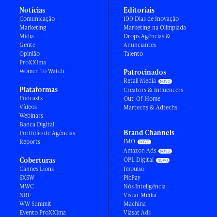
Notícias
Editoriais
Comunicação
100 Dias de Inovação
Marketing
Marketing na Olimpíada
Mídia
Drops Agências &
Gente
Anunciantes
Opinião
Talento
ProXXIma
Women To Watch
Patrocinados
Retail Media
Plataformas
Creators & Influencers
Podcasts
Out-Of-Home
Vídeos
Martechs & Adtechs
Webinars
Banca Digital
Brand Channels
Portfólio de Agências
IMO
Reports
Amazon Ads
Coberturas
OPL Digital
Cannes Lions
Impulso
SXSW
PicPay
MWC
Nós Inteligência
NRF
Vistar Media
WW Summit
Machina
Evento ProXXIma
Viasat Ads