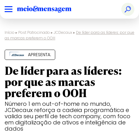
Início
▸
Post Patrocinado
▸
JCDecaux
▸
De líder para as líderes: por que
as marcas preferem o OOH
APRESENTA:
De líder para as líderes:
por que as marcas
preferem o OOH
Número 1 em out-of-home no mundo,
JCDecaux reforça a cadeia programática e
valida seu perfil de tech company, com foco
em digitalização de ativos e inteligência de
dados