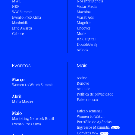
MWC
Nós Inteligência
NRF
Vistar Media
WW Summit
Machina
Evento ProXXIma
Viasat Ads
Maximídia
Magnite
Effie Awards
Uncover
Caboré
Mude
RZK Digital
DoubleVerify
Adlook
Eventos
Mais
Assine
Março
Renove
Women to Watch Summit
Anuncie
Política de privacidade
Abril
Fale conosco
Mídia Master
Edição semanal
Maio
Women to Watch
Marketing Network Brasil
Portfólio de Agências
Evento ProXXIma
Ingressos Maximídia
Convites WW