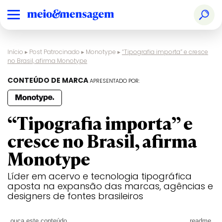
Início
▸
Post Patrocinado
▸
Monotype
▸
“Tipografia importa” e cresce
no Brasil, afirma Monotype
CONTEÚDO DE MARCA
APRESENTADO POR:
“Tipografia importa” e
cresce no Brasil, afirma
Monotype
Líder em acervo e tecnologia tipográfica
aposta na expansão das marcas, agências e
designers de fontes brasileiros
ouça este conteúdo
readme