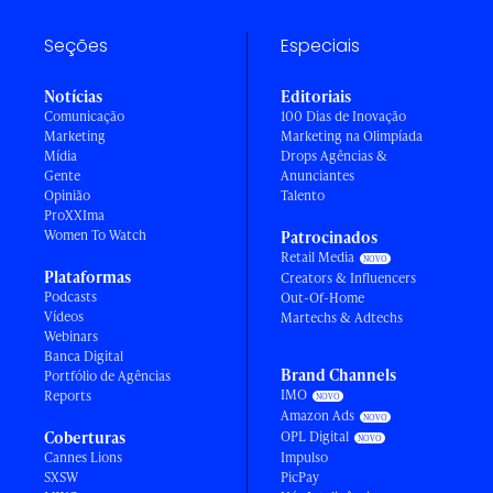
Seções
Especiais
Notícias
Editoriais
Comunicação
100 Dias de Inovação
Marketing
Marketing na Olimpíada
Mídia
Drops Agências &
Gente
Anunciantes
Opinião
Talento
ProXXIma
Women To Watch
Patrocinados
Retail Media
Plataformas
Creators & Influencers
Podcasts
Out-Of-Home
Vídeos
Martechs & Adtechs
Webinars
Banca Digital
Brand Channels
Portfólio de Agências
IMO
Reports
Amazon Ads
Coberturas
OPL Digital
Cannes Lions
Impulso
SXSW
PicPay