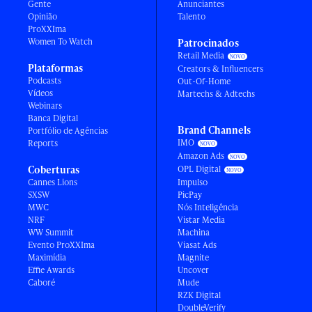
Gente
Anunciantes
Opinião
Talento
ProXXIma
Women To Watch
Patrocinados
Retail Media
Plataformas
Creators & Influencers
Podcasts
Out-Of-Home
Vídeos
Martechs & Adtechs
Webinars
Banca Digital
Brand Channels
Portfólio de Agências
IMO
Reports
Amazon Ads
Coberturas
OPL Digital
Cannes Lions
Impulso
SXSW
PicPay
MWC
Nós Inteligência
NRF
Vistar Media
WW Summit
Machina
Evento ProXXIma
Viasat Ads
Maximídia
Magnite
Effie Awards
Uncover
Caboré
Mude
RZK Digital
DoubleVerify