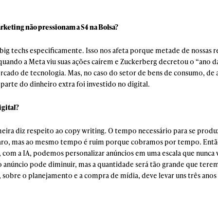
rketing não pressionam a S4 na Bolsa?
big techs especificamente. Isso nos afeta porque metade de nossas 
ando a Meta viu suas ações caírem e Zuckerberg decretou o “ano da
rcado de tecnologia. Mas, no caso do setor de bens de consumo, de 
parte do dinheiro extra foi investido no digital.
gital?
eira diz respeito ao copy writing. O tempo necessário para se produ
 claro, mas ao mesmo tempo é ruim porque cobramos por tempo. Entã
 com a IA, podemos personalizar anúncios em uma escala que nunca 
o anúncio pode diminuir, mas a quantidade será tão grande que teremo
sobre o planejamento e a compra de mídia, deve levar uns três anos 