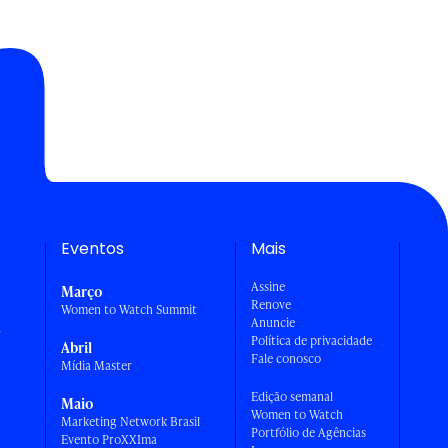
Eventos
Mais
Assine
Março
Renove
Women to Watch Summit
Anuncie
a
Política de privacidade
Abril
Fale conosco
Mídia Master
Edição semanal
Maio
Women to Watch
Marketing Network Brasil
Portfólio de Agências
Evento ProXXIma