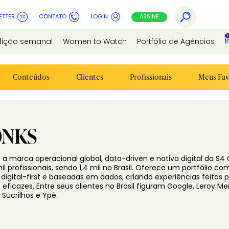
ETTER
CONTATO
LOGIN
ASSINE
I
dição semanal
Women to Watch
Portfólio de Agências
Conteúdos
Clientes
Profissionais
Meus Fav
NKS
 a marca operacional global, data-driven e nativa digital da S
il profissionais, sendo 1,4 mil no Brasil. Oferece um portfólio c
digital-first e baseadas em dados, criando experiências feita
eficazes. Entre seus clientes no Brasil figuram Google, Leroy Merl
, Sucrilhos e Ypê.