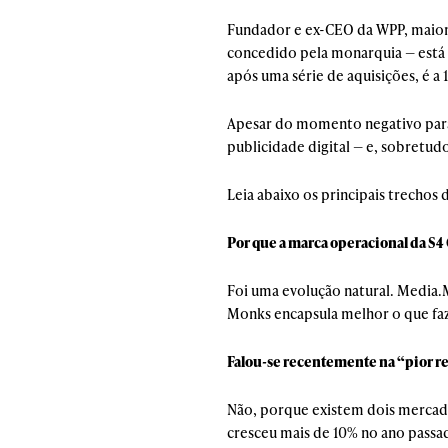
Fundador e ex-CEO da WPP, maior
concedido pela monarquia — está h
após uma série de aquisições, é a
Apesar do momento negativo para 
publicidade digital — e, sobretudo,
Leia abaixo os principais trechos
Por que a marca operacional da S
Foi uma evolução natural. Media.
Monks encapsula melhor o que faz
Falou-se recentemente na “pior re
Não, porque existem dois mercados:
cresceu mais de 10% no ano passad