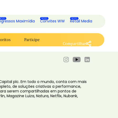
ngressos Maximídia
Convites WW
Retail Media
oritos
Participe
Compartilhar
4 Capital plc. Em todo o mundo, conta com mais
ompleto, de soluções criativas a performance,
s para serem compartilhadas em pontos de
in, Magazine Luiza, Natura, Netflix, Nubank,