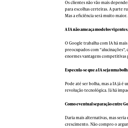
Os clientes não vão mais depender
para escolhas certeiras. A parte 
Mas a eficiência será muito maior.
A IA não ameaça modelos vigentes,
O Google trabalha com IA há mai
preocupados com “alucinações”, co
enormes vantagens competitivas p
Especula-se que a IA seja uma bol
Pode até ser bolha, mas a IA já
revolução tecnológica. Já há impac
Como eventual separação entre Go
Daria mais alternativas, mas seri
crescimento. Não compro o argum