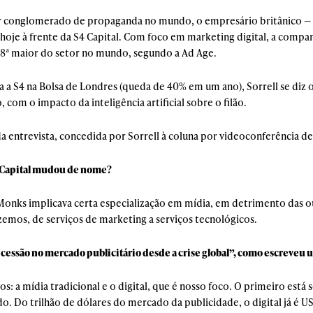
 conglomerado de propaganda no mundo, o empresário britânico — e 
oje à frente da S4 Capital. Com foco em marketing digital, a companh
 18ª maior do setor no mundo, segundo a Ad Age.
a S4 na Bolsa de Londres (queda de 40% em um ano), Sorrell se diz 
 com o impacto da inteligência artificial sobre o filão.
 da entrevista, concedida por Sorrell à coluna por videoconferência 
4 Capital mudou de nome?
Monks implicava certa especialização em mídia, em detrimento das o
emos, de serviços de marketing a serviços tecnológicos.
cessão no mercado publicitário desde a crise global”, como escreveu 
 a mídia tradicional e o digital, que é nosso foco. O primeiro está s
o. Do trilhão de dólares do mercado da publicidade, o digital já é US