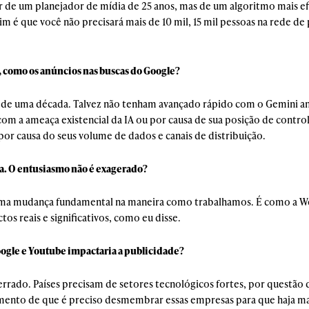
 de um planejador de mídia de 25 anos, mas de um algoritmo mais efi
ruim é que você não precisará mais de 10 mil, 15 mil pessoas na rede 
 como os anúncios nas buscas do Google?
s de uma década. Talvez não tenham avançado rápido com o Gemini 
m a ameaça existencial da IA ou por causa de sua posição de control
or causa do seus volume de dados e canais de distribuição.
ha. O entusiasmo não é exagerado?
 é uma mudança fundamental na maneira como trabalhamos. É como a 
tos reais e significativos, como eu disse.
ogle e Youtube impactaria a publicidade?
a errado. Países precisam de setores tecnológicos fortes, por questão
ento de que é preciso desmembrar essas empresas para que haja mai