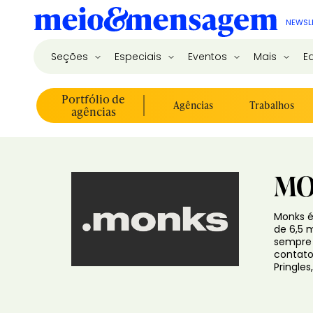
NEWSL
Seções
Especiais
Eventos
Mais
E
Portfólio de
Agências
Trabalhos
agências
MO
Monks é
de 6,5 m
sempre 
contato 
Pringles