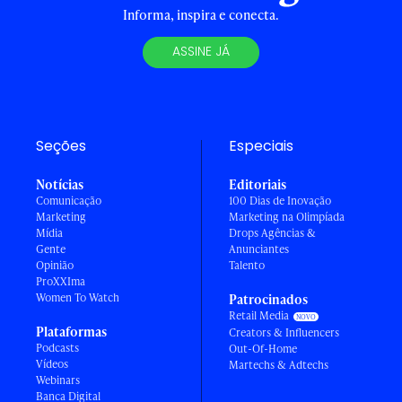
Informa, inspira e conecta.
ASSINE JÁ
Seções
Especiais
Notícias
Editoriais
Comunicação
100 Dias de Inovação
Marketing
Marketing na Olimpíada
Mídia
Drops Agências &
Gente
Anunciantes
Opinião
Talento
ProXXIma
Women To Watch
Patrocinados
Retail Media
Plataformas
Creators & Influencers
Podcasts
Out-Of-Home
Vídeos
Martechs & Adtechs
Webinars
Banca Digital