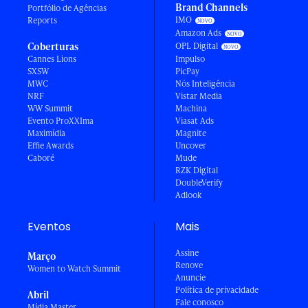
Brand Channels
Portfólio de Agências
IMO
Reports
Amazon Ads
Coberturas
OPL Digital
Cannes Lions
Impulso
SXSW
PicPay
MWC
Nós Inteligência
NRF
Vistar Media
WW Summit
Machina
Evento ProXXIma
Viasat Ads
Maximídia
Magnite
Effie Awards
Uncover
Caboré
Mude
RZK Digital
DoubleVerify
Adlook
Eventos
Mais
Assine
Março
Renove
Women to Watch Summit
Anuncie
Política de privacidade
Abril
Fale conosco
Mídia Master