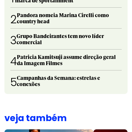
marca de sportainment
Pandora nomeia Marina Cirelli como
2
country head
Grupo Bandeirantes tem novo líder
3
comercial
Patricia Kamitsuji assume direção geral
4
da Imagem Filmes
Campanhas da Semana: estrelas e
5
conexões
veja também