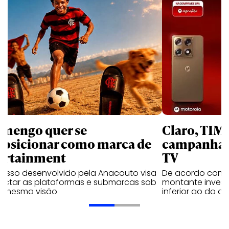
amengo quer se
Claro, TIM
posicionar como marca de
campanhas 
ortainment
TV
cesso desenvolvido pela Anacouto visa
De acordo com 
ectar as plataformas e submarcas sob
montante invest
 mesma visão
inferior ao do 