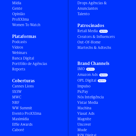
Mídia
Drops Agências &
Gente
Anunciantes
Opinião
Talento
ProXXIma
Women To Watch
Patrocinados
Retail Media
Plataformas
Creators & Influencers
Podcasts
Out-Of-Home
Vídeos
Martechs & Adtechs
Webinars
Banca Digital
Brand Channels
Portfólio de Agências
IMO
Reports
Amazon Ads
Coberturas
OPL Digital
Cannes Lions
Impulso
SXSW
PicPay
MWC
Nós Inteligência
NRF
Vistar Media
WW Summit
Machina
Evento ProXXIma
Viasat Ads
Maximídia
Magnite
Effie Awards
Uncover
Caboré
Mude
RZK Digital