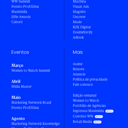
WW Summit
Machina
Evento ProXXIma
Viasat Ads
Maximídia
Magnite
Effie Awards
Uncover
Caboré
Mude
RZK Digital
DoubleVerify
Adlook
Eventos
Mais
Assine
Março
Renove
Women to Watch Summit
Anuncie
Política de privacidade
Abril
Fale conosco
Mídia Master
Edição semanal
Maio
Women to Watch
Marketing Network Brasil
Portfólio de Agências
Evento ProXXIma
Ingressos Maximídia
Convites WW
Agosto
Retail Media
Marketing Network Knowledge