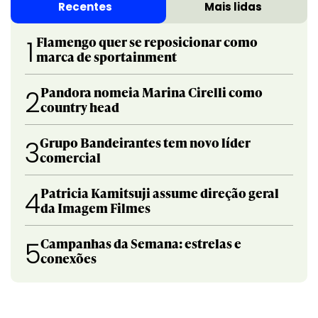
Recentes
Mais lidas
Flamengo quer se reposicionar como
1
marca de sportainment
Pandora nomeia Marina Cirelli como
2
country head
Grupo Bandeirantes tem novo líder
3
comercial
Patricia Kamitsuji assume direção geral
4
da Imagem Filmes
Campanhas da Semana: estrelas e
5
conexões