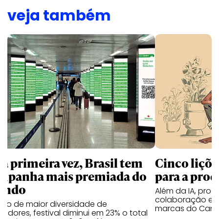
veja também
la primeira vez, Brasil tem
Cinco liçõ
mpanha mais premiada do
para a prod
undo
Além da IA, prod
colaboração e 
ano de maior diversidade de
marcas do Cann
edores, festival diminui em 23% o total