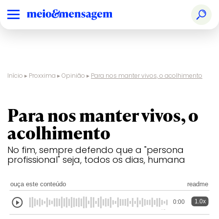
Início
▸
Proxxima
▸
Opinião
▸
Para nos manter vivos, o acolhimento
opinião
Para nos manter vivos, o
acolhimento
No fim, sempre defendo que a "persona
profissional" seja, todos os dias, humana
ouça este conteúdo
readme
1.0x
0:00