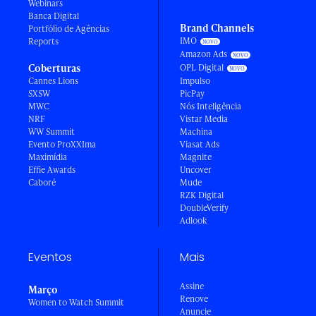
Webinars
Banca Digital
Brand Channels
Portfólio de Agências
IMO
Reports
Amazon Ads
Coberturas
OPL Digital
Cannes Lions
Impulso
SXSW
PicPay
MWC
Nós Inteligência
NRF
Vistar Media
WW Summit
Machina
Evento ProXXIma
Viasat Ads
Maximídia
Magnite
Effie Awards
Uncover
Caboré
Mude
RZK Digital
DoubleVerify
Adlook
Eventos
Mais
Assine
Março
Renove
Women to Watch Summit
Anuncie