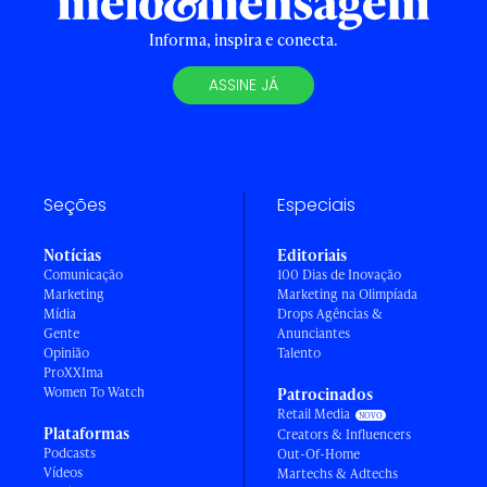
Informa, inspira e conecta.
ASSINE JÁ
Seções
Especiais
Notícias
Editoriais
Comunicação
100 Dias de Inovação
Marketing
Marketing na Olimpíada
Mídia
Drops Agências &
Gente
Anunciantes
Opinião
Talento
ProXXIma
Women To Watch
Patrocinados
Retail Media
Plataformas
Creators & Influencers
Podcasts
Out-Of-Home
Vídeos
Martechs & Adtechs