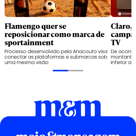
Flamengo quer se
Claro,
reposicionar como marca de
campan
sportainment
TV
Processo desenvolvido pela Anacouto visa
De acordo
conectar as plataformas e submarcas sob
montante 
uma mesma visão
inferior 