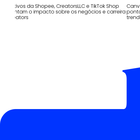
Executivos da Shopee, CreatorsLLC e TikTok Shop
Canva
comentam o impacto sobre os negócios e carreira
pont
de creators
trend