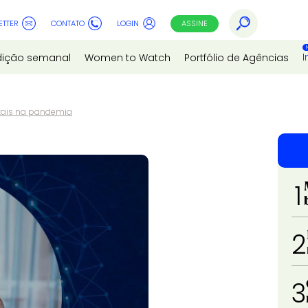
ETTER
CONTATO
LOGIN
ASSINE
I
dição semanal
Women to Watch
Portfólio de Agências
itais na pandemia
1
2
3