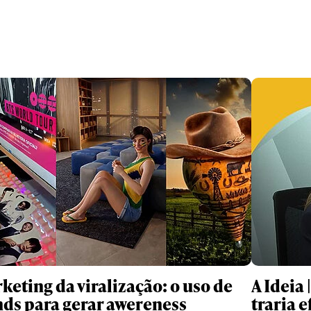
keting da viralização: o uso de
A Ideia
nds para gerar awereness
traria e