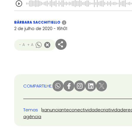
BÁRBARA SACCHITIELLO
i
2 de julho de 2020 - 16h01
- A
+ A
COMPARTILHE:
Temas
x
anunciante
conectividade
criatividade
re
agência