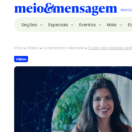
NEWSL
Seções
Especiais
Eventos
Mais
E
Início
▸
Vídeos
▸
Conectando o Mercado
▸
O valor das relações dig
vídeos