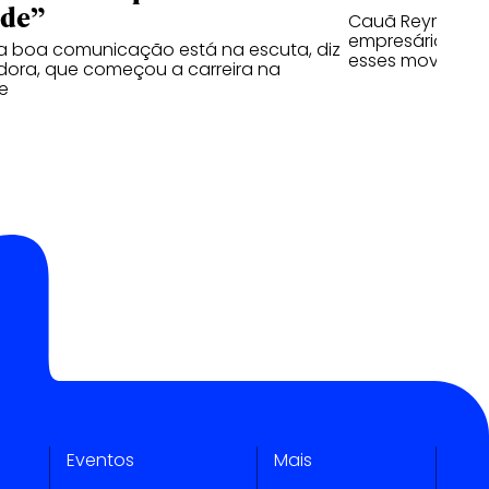
ade”
Cauã Reymond re
empresário, já o
a boa comunicação está na escuta, diz
esses moviment
ora, que começou a carreira na
e
Eventos
Mais