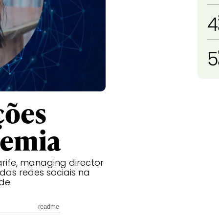
4
5
ções
demia
ife, managing director
 das redes sociais na
ade
readme