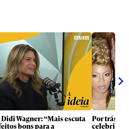
 | Didi Wagner: “Mais escuta
Por trás da
feitos bons para a
celebridad