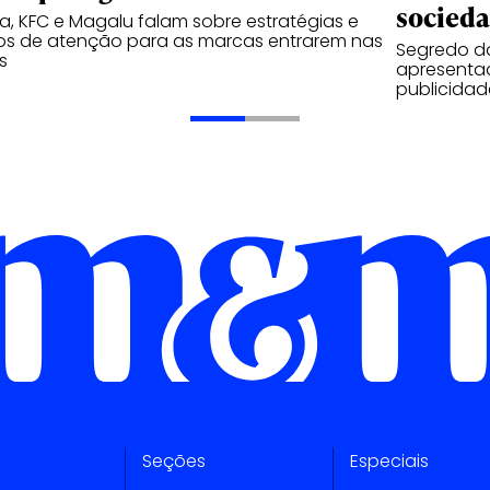
socied
, KFC e Magalu falam sobre estratégias e
os de atenção para as marcas entrarem nas
Segredo d
s
apresentad
publicidad
Seções
Especiais