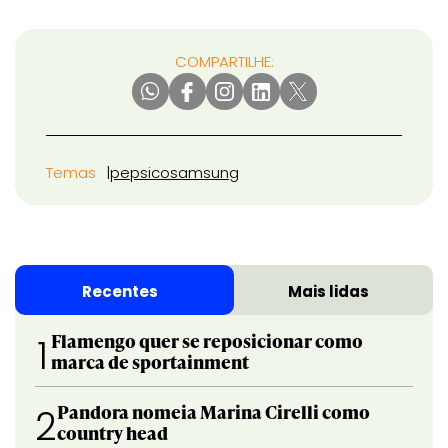
COMPARTILHE:
Temas
pepsico
samsung
Recentes
Mais lidas
Flamengo quer se reposicionar como
1
marca de sportainment
Pandora nomeia Marina Cirelli como
2
country head