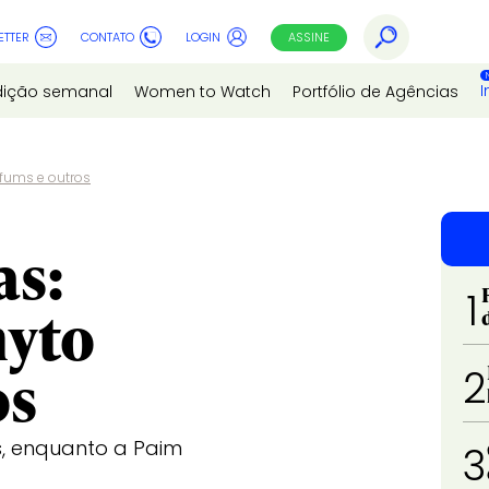
ETTER
CONTATO
LOGIN
ASSINE
I
dição semanal
Women to Watch
Portfólio de Agências
rfums e outros
as:
1
hyto
os
2
s, enquanto a Paim
3