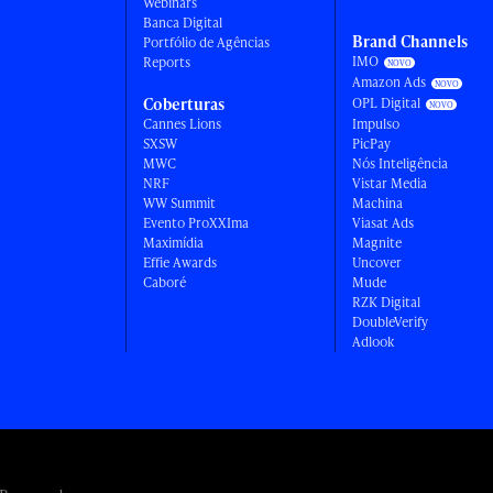
Webinars
Banca Digital
Brand Channels
Portfólio de Agências
IMO
Reports
Amazon Ads
Coberturas
OPL Digital
Cannes Lions
Impulso
SXSW
PicPay
MWC
Nós Inteligência
NRF
Vistar Media
WW Summit
Machina
Evento ProXXIma
Viasat Ads
Maximídia
Magnite
Effie Awards
Uncover
Caboré
Mude
RZK Digital
DoubleVerify
Adlook