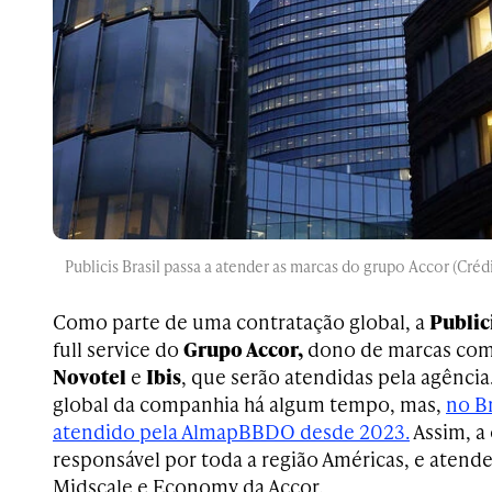
Publicis Brasil passa a atender as marcas do grupo Accor (Cré
Como parte de uma contratação global, a
Publici
full service do
Grupo Accor,
dono de marcas co
Novotel
e
Ibis
, que serão atendidas pela agênci
global da companhia há algum tempo, mas,
no Br
atendido pela AlmapBBDO desde 2023.
Assim, a
responsável por toda a região Américas, e atend
Midscale e Economy da Accor.