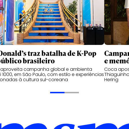
onald’s traz batalha de K-Pop
Campanh
público brasileiro
e memó
 aproveita campanha global e ambienta
Coca apos
 1000, em São Paulo, com estilo e experiências
Thiaguinho
ionadas à cultura sul-coreana
Hering