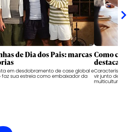
as de Dia dos Pais: marcas
Como criati
rias
destacam n
ta em desdobramento de case global e
Características
 faz sua estreia como embaixador da
vir junto de hab
multiculturais