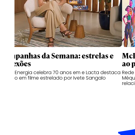
Campanhas da Semana: estrelas e
McD
conexões
ao 
Copa Energia celebra 70 anos em e Lacta destaca
Rede
o afeto em filme estrelado por Ivete Sangalo
Méqui
relac