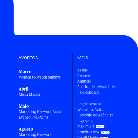
Eventos
Mais
Assine
Março
Renove
Women to Watch Summit
Anuncie
a
Política de privacidade
Abril
Fale conosco
Mídia Master
Edição semanal
Maio
Women to Watch
Marketing Network Brasil
Portfólio de Agências
Evento ProXXIma
Ingressos
Maximídia
Agosto
Convites WW
Marketing Network
Retail Media