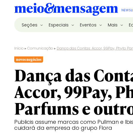
NEWSL
Seções
Especiais
Eventos
Mais
E
Início
▸
Comunicação
▸
Dança das Contas: Accor, 99Pay, Phyto Pa
novos negócios
Dança das Cont
Accor, 99Pay, P
Parfums e outr
Publicis assume marcas como Pullman e Ibi
cuidará da empresa do grupo Flora