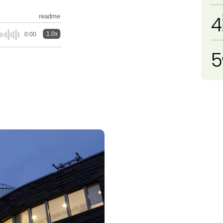
4
readme
1.0x
0:00
5