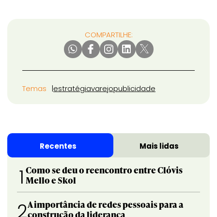
COMPARTILHE:
Temas
estratégia
varejo
publicidade
Recentes
Mais lidas
Como se deu o reencontro entre Clóvis
1
Mello e Skol
A importância de redes pessoais para a
2
construção da liderança