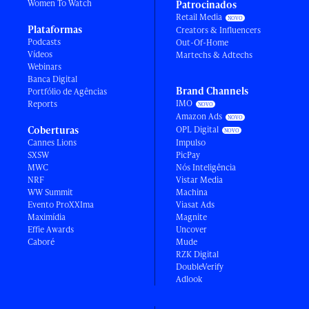
Women To Watch
Patrocinados
Retail Media
Plataformas
Creators & Influencers
Podcasts
Out-Of-Home
Vídeos
Martechs & Adtechs
Webinars
Banca Digital
Brand Channels
Portfólio de Agências
IMO
Reports
Amazon Ads
Coberturas
OPL Digital
Cannes Lions
Impulso
SXSW
PicPay
MWC
Nós Inteligência
NRF
Vistar Media
WW Summit
Machina
Evento ProXXIma
Viasat Ads
Maximídia
Magnite
Effie Awards
Uncover
Caboré
Mude
RZK Digital
DoubleVerify
Adlook