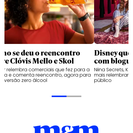
mo se deu o reencontro
Disney que
tre Clóvis Mello e Skol
com bloguei
tor relembra comerciais que fez para a
Niina Secrets, Kar
veja e comenta reencontro, agora para
mais relembram 
ar versão zero álcool
público