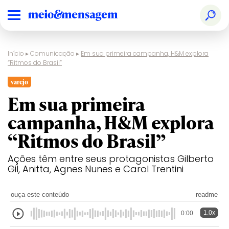
Início
▸
Comunicação
▸
Em sua primeira campanha, H&M explora
“Ritmos do Brasil”
varejo
Em sua primeira
campanha, H&M explora
“Ritmos do Brasil”
Ações têm entre seus protagonistas Gilberto
Gil, Anitta, Agnes Nunes e Carol Trentini
ouça este conteúdo
readme
1.0x
0:00