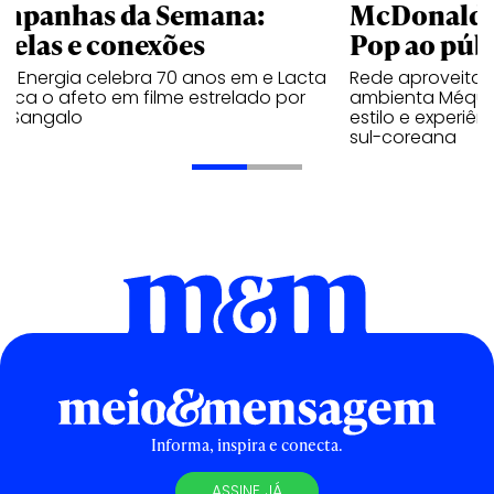
mpanhas da Semana:
McDonald’s 
trelas e conexões
Pop ao públ
a Energia celebra 70 anos em e Lacta
Rede aproveita
aca o afeto em filme estrelado por
ambienta Méqui 
te Sangalo
estilo e experiên
sul-coreana
Informa, inspira e conecta.
ASSINE JÁ