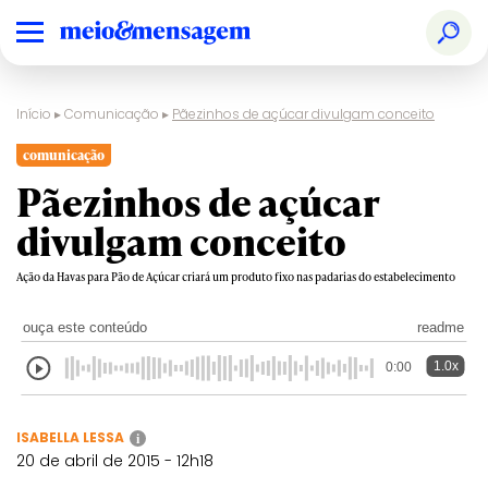
Início
▸
Comunicação
▸
Pãezinhos de açúcar divulgam conceito
comunicação
Pãezinhos de açúcar
divulgam conceito
Ação da Havas para Pão de Açúcar criará um produto fixo nas padarias do estabelecimento
ouça este conteúdo
readme
1.0x
0:00
ISABELLA LESSA
i
20 de abril de 2015 - 12h18