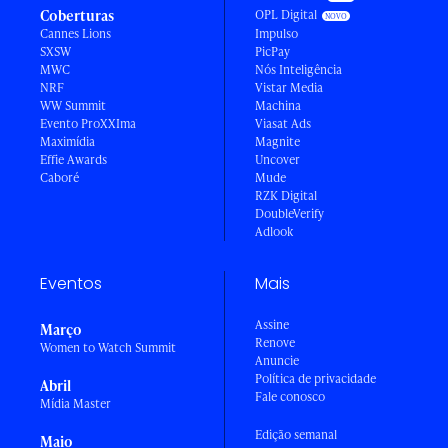
Coberturas
OPL Digital
Cannes Lions
Impulso
SXSW
PicPay
MWC
Nós Inteligência
NRF
Vistar Media
WW Summit
Machina
Evento ProXXIma
Viasat Ads
Maximídia
Magnite
Effie Awards
Uncover
Caboré
Mude
RZK Digital
DoubleVerify
Adlook
Eventos
Mais
Assine
Março
Renove
Women to Watch Summit
Anuncie
Política de privacidade
Abril
Fale conosco
Mídia Master
Edição semanal
Maio