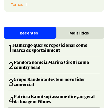
Temas
Recentes
Mais lidas
Flamengo quer se reposicionar como
1
marca de sportainment
Pandora nomeia Marina Cirelli como
2
country head
Grupo Bandeirantes tem novo líder
3
comercial
Patricia Kamitsuji assume direção geral
4
da Imagem Filmes