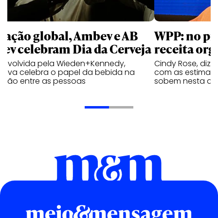
 ação global, Ambev e AB
WPP: no pr
bev celebram Dia da Cerveja
receita org
envolvida pela Wieden+Kennedy,
Cindy Rose, diz 
iativa celebra o papel da bebida na
com as estimati
exão entre as pessoas
sobem nesta qui