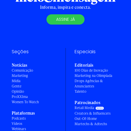
Informa, inspira e conecta.
ASSINE JÁ
Seções
Especiais
Notícias
Editoriais
Comunicação
100 Dias de Inovação
Marketing
Marketing na Olimpíada
Mídia
Drops Agências &
Gente
Anunciantes
Opinião
Talento
ProXXIma
Women To Watch
Patrocinados
Retail Media
Plataformas
Creators & Influencers
Podcasts
Out-Of-Home
Vídeos
Martechs & Adtechs
Webinars