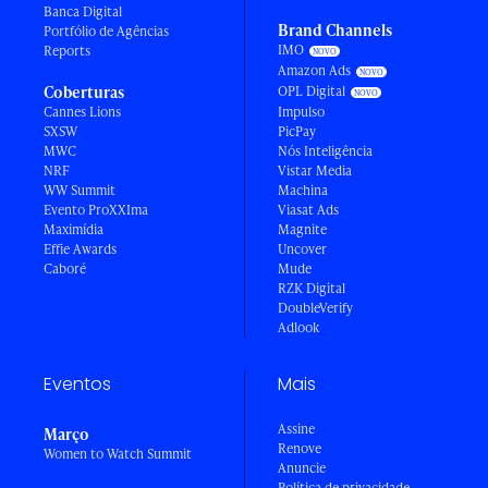
Banca Digital
Brand Channels
Portfólio de Agências
IMO
Reports
Amazon Ads
Coberturas
OPL Digital
Cannes Lions
Impulso
SXSW
PicPay
MWC
Nós Inteligência
NRF
Vistar Media
WW Summit
Machina
Evento ProXXIma
Viasat Ads
Maximídia
Magnite
Effie Awards
Uncover
Caboré
Mude
RZK Digital
DoubleVerify
Adlook
Eventos
Mais
Assine
Março
Renove
Women to Watch Summit
Anuncie
Política de privacidade