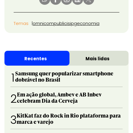
Temas
omnicom
publicis
ipg
economia
Recentes
Mais lidas
Samsung quer popularizar smartphone
1
dobrável no Brasil
Em ação global, Ambev e AB Inbev
2
celebram Dia da Cerveja
KitKat faz do Rock in Rio plataforma para
3
marca e varejo