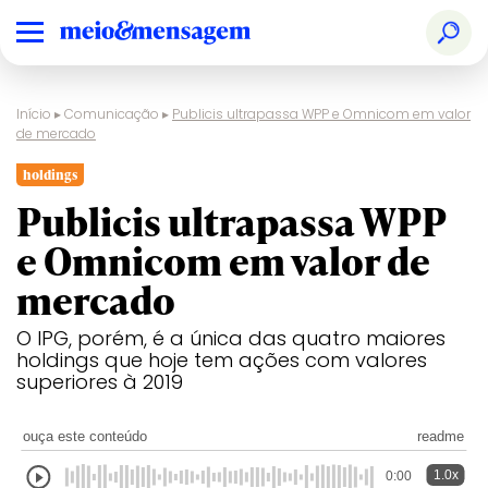
Início
▸
Comunicação
▸
Publicis ultrapassa WPP e Omnicom em valor
de mercado
holdings
Publicis ultrapassa WPP
e Omnicom em valor de
mercado
O IPG, porém, é a única das quatro maiores
holdings que hoje tem ações com valores
superiores à 2019
ouça este conteúdo
readme
1.0x
0:00