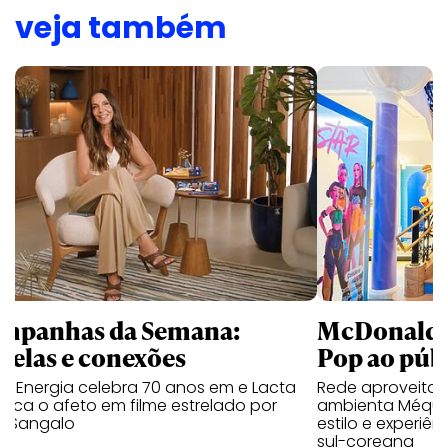
veja também
mpanhas da Semana:
McDonald’s 
trelas e conexões
Pop ao públ
a Energia celebra 70 anos em e Lacta
Rede aproveita
aca o afeto em filme estrelado por
ambienta Méqui 
te Sangalo
estilo e experiên
sul-coreana