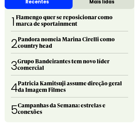
Recentes
Mais lidas
Flamengo quer se reposicionar como
1
marca de sportainment
Pandora nomeia Marina Cirelli como
2
country head
Grupo Bandeirantes tem novo líder
3
comercial
Patricia Kamitsuji assume direção geral
4
da Imagem Filmes
Campanhas da Semana: estrelas e
5
conexões