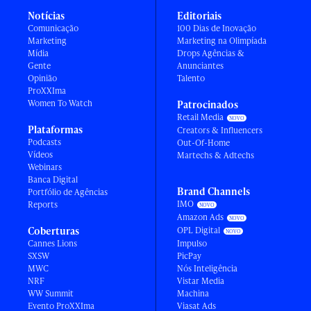
Notícias
Editoriais
Comunicação
100 Dias de Inovação
Marketing
Marketing na Olimpíada
Mídia
Drops Agências &
Gente
Anunciantes
Opinião
Talento
ProXXIma
Women To Watch
Patrocinados
Retail Media
Plataformas
Creators & Influencers
Podcasts
Out-Of-Home
Vídeos
Martechs & Adtechs
Webinars
Banca Digital
Brand Channels
Portfólio de Agências
IMO
Reports
Amazon Ads
Coberturas
OPL Digital
Cannes Lions
Impulso
SXSW
PicPay
MWC
Nós Inteligência
NRF
Vistar Media
WW Summit
Machina
Evento ProXXIma
Viasat Ads