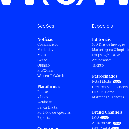
Seções
Especiais
Notícias
Editoriais
Comunicação
100 Dias de Inovação
Marketing
Marketing na Olimpíad
Mídia
Drops Agências &
Gente
Anunciantes
Opinião
Talento
ProXXIma
Women To Watch
Patrocinados
Retail Media
Plataformas
Creators & Influencers
Podcasts
Out-Of-Home
Vídeos
Martechs & Adtechs
Webinars
Banca Digital
Brand Channels
Portfólio de Agências
IMO
Reports
Amazon Ads
Coberturas
OPL Digital