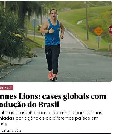
ovisual
nnes Lions: cases globais com
odução do Brasil
utoras brasileiras participaram de campanhas
iadas por agências de diferentes países em
nes
manas atrás