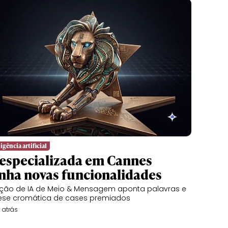
igência artificial
 especializada em Cannes
nha novas funcionalidades
ção de IA de Meio & Mensagem aponta palavras e
ese cromática de cases premiados
 atrás