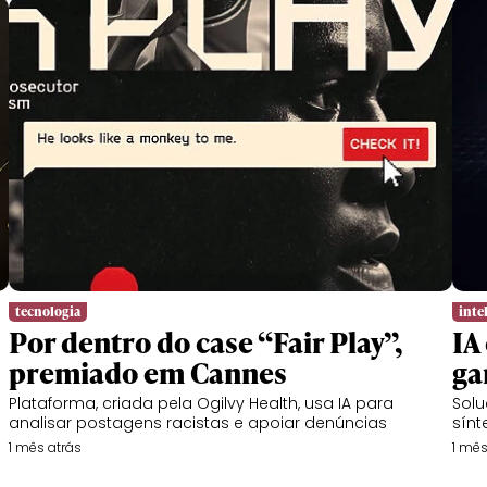
tecnologia
intel
Por dentro do case “Fair Play”,
IA
premiado em Cannes
ga
Plataforma, criada pela Ogilvy Health, usa IA para
Solu
analisar postagens racistas e apoiar denúncias
sínt
1 mês atrás
1 mês