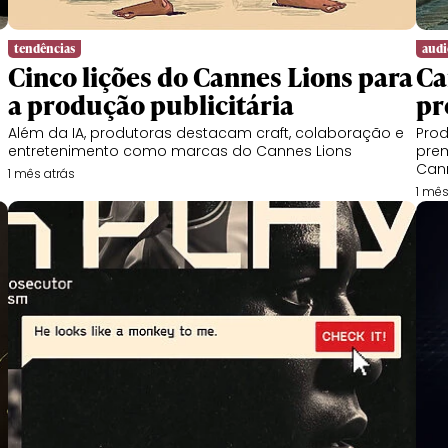
tendências
audi
Cinco lições do Cannes Lions para
Ca
a produção publicitária
pr
Além da IA, produtoras destacam craft, colaboração e
Prod
entretenimento como marcas do Cannes Lions
prem
Can
1 mês atrás
1 mês