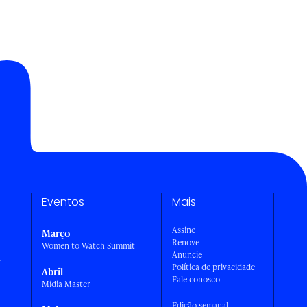
Eventos
Mais
Assine
Março
Renove
Women to Watch Summit
Anuncie
a
Política de privacidade
Abril
Fale conosco
Mídia Master
Edição semanal