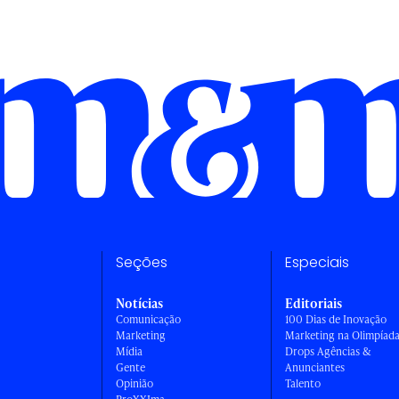
Seções
Especiais
Notícias
Editoriais
Comunicação
100 Dias de Inovação
Marketing
Marketing na Olimpíad
Mídia
Drops Agências &
Gente
Anunciantes
Opinião
Talento