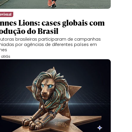
ovisual
nnes Lions: cases globais com
odução do Brasil
utoras brasileiras participaram de campanhas
iadas por agências de diferentes países em
nes
 atrás