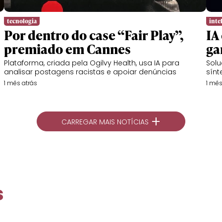
tecnologia
intel
Por dentro do case “Fair Play”,
IA
premiado em Cannes
ga
Plataforma, criada pela Ogilvy Health, usa IA para
Solu
analisar postagens racistas e apoiar denúncias
sínt
1 mês atrás
1 mês
+
CARREGAR MAIS NOTÍCIAS
s