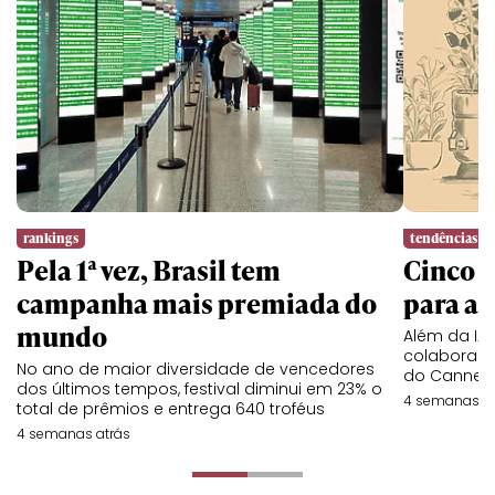
rankings
tendências
Pela 1ª vez, Brasil tem
Cinco l
campanha mais premiada do
para a 
mundo
Além da IA,
colaboraç
No ano de maior diversidade de vencedores
do Cannes 
dos últimos tempos, festival diminui em 23% o
4 semanas at
total de prêmios e entrega 640 troféus
4 semanas atrás