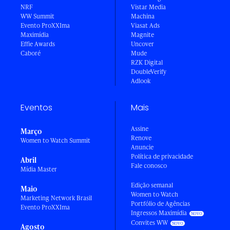
NRF
Vistar Media
WW Summit
Machina
Evento ProXXIma
Viasat Ads
Maximídia
Magnite
Effie Awards
Uncover
Caboré
Mude
RZK Digital
DoubleVerify
Adlook
Eventos
Mais
Assine
Março
Renove
Women to Watch Summit
Anuncie
Política de privacidade
Abril
Fale conosco
Mídia Master
Edição semanal
Maio
Women to Watch
Marketing Network Brasil
Portfólio de Agências
Evento ProXXIma
Ingressos Maximídia
Convites WW
Agosto