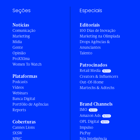
Seções
Especiais
Notícias
Editoriais
Comunicação
100 Dias de Inovação
Marketing
Marketing na Olimpíada
Mídia
Drops Agências &
Gente
Anunciantes
Opinião
Talento
ProXXIma
Women To Watch
Patrocinados
Retail Media
Plataformas
Creators & Influencers
Podcasts
Out-Of-Home
Vídeos
Martechs & Adtechs
Webinars
Banca Digital
Brand Channels
Portfólio de Agências
IMO
Reports
Amazon Ads
Coberturas
OPL Digital
Cannes Lions
Impulso
SXSW
PicPay
MWC
Nós Inteligência