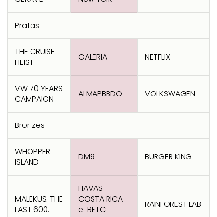
Transformation
Goals
Creative
Creative Brand
Entertainment
Entertainment
Media
Innovation
Titanium
Pratas
Commerce
for Music
Creative
Entertainment
Luxury
Creative Data
Business
Entertainment
for Gaming
Outdoor
THE CRUISE
Transformation
for Sport
GALERIA
NETFLIX
HEIST
Creative
Creative
Film
Entertainment
Pharma
Media
Effectiveness
Commerce
for Music
VW 70 YEARS
ALMAPBBDO
VOLKSWAGEN
Creative
Creative Data
Film Craft
Entertainment
PR
Outdoor
CAMPAIGN
Strategy
for Sport
Bronzes
WHOPPER
DM9
BURGER KING
ISLAND
HAVAS
MALEKUS. THE
COSTA RICA
RAINFOREST LAB
LAST 600.
e BETC