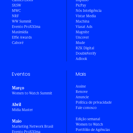
SXSW
PicPay
MWC
Nós Inteligência
NRF
Vistar Media
WW Summit
Machina
Evento ProXXIma
Viasat Ads
Maximídia
Magnite
Effie Awards
Uncover
Caboré
Mude
RZK Digital
DoubleVerify
Adlook
Eventos
Mais
Assine
Março
Renove
Women to Watch Summit
Anuncie
Política de privacidade
Abril
Fale conosco
Mídia Master
Edição semanal
Maio
Women to Watch
Marketing Network Brasil
Portfólio de Agências
Evento ProXXIma