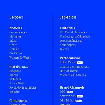
Seções
Especiais
Notícias
Editoriais
Comunicação
100 Dias de Inovação
Marketing
Marketing na Olimpíada
Mídia
Drops Agências &
Gente
Anunciantes
Opinião
Talento
ProXXIma
Women To Watch
Patrocinados
Retail Media
Plataformas
Creators & Influencers
Podcasts
Out-Of-Home
Vídeos
Martechs & Adtechs
Webinars
Banca Digital
Brand Channels
Portfólio de Agências
IMO
Reports
Amazon Ads
Coberturas
OPL Digital
Cannes Lions
Impulso