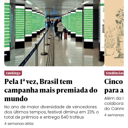
rankings
tendências
Pela 1ª vez, Brasil tem
Cinco l
campanha mais premiada do
para a 
mundo
Além da IA,
colaboraç
No ano de maior diversidade de vencedores
do Cannes 
dos últimos tempos, festival diminui em 23% o
4 semanas at
total de prêmios e entrega 640 troféus
4 semanas atrás