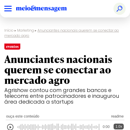
Início
▸
Marketing
▸
Anunciantes nacionais querem se conectar ao
mercado agro
eventos
Anunciantes nacionais
querem se conectar ao
mercado agro
Agrishow contou com grandes bancos e
telecoms entre patrocinadores e inaugurou
área dedicada a startups
ouça este conteúdo
readme
1.0x
0:00