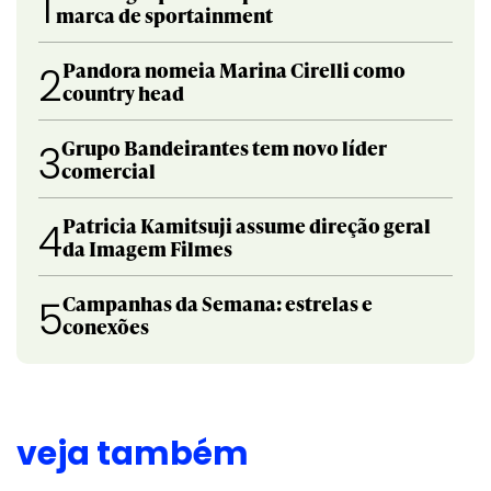
1
marca de sportainment
Pandora nomeia Marina Cirelli como
2
country head
Grupo Bandeirantes tem novo líder
3
comercial
Patricia Kamitsuji assume direção geral
4
da Imagem Filmes
Campanhas da Semana: estrelas e
5
conexões
veja também