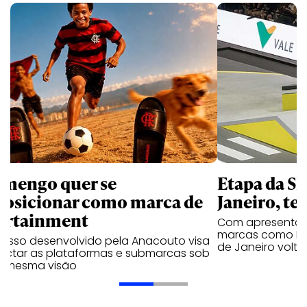
amengo quer se
Etapa da SL
posicionar como marca de
Janeiro, te
ortainment
Com apresentaçã
marcas como Hei
cesso desenvolvido pela Anacouto visa
de Janeiro volta
ectar as plataformas e submarcas sob
 mesma visão