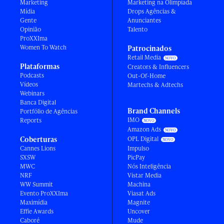
Marketing
Marketing na Olimpíada
Mídia
Drops Agências &
Gente
Anunciantes
Opinião
Talento
ProXXIma
Women To Watch
Patrocinados
Retail Media
Plataformas
Creators & Influencers
Podcasts
Out-Of-Home
Vídeos
Martechs & Adtechs
Webinars
Banca Digital
Brand Channels
Portfólio de Agências
IMO
Reports
Amazon Ads
Coberturas
OPL Digital
Cannes Lions
Impulso
SXSW
PicPay
MWC
Nós Inteligência
NRF
Vistar Media
WW Summit
Machina
Evento ProXXIma
Viasat Ads
Maximídia
Magnite
Effie Awards
Uncover
Caboré
Mude