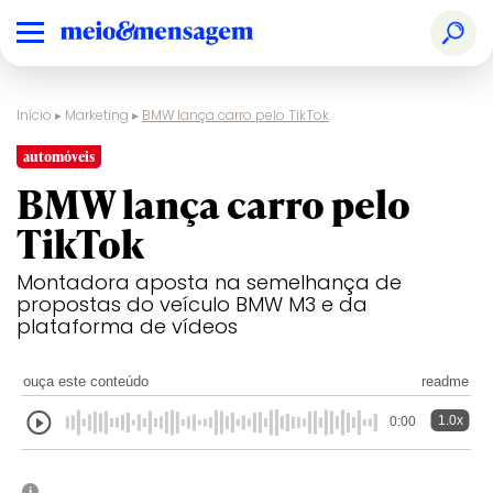
Início
▸
Marketing
▸
BMW lança carro pelo TikTok
automóveis
BMW lança carro pelo
TikTok
Montadora aposta na semelhança de
propostas do veículo BMW M3 e da
plataforma de vídeos
ouça este conteúdo
readme
1.0x
0:00
i