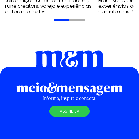
terceira edição como patrocinadora,
Bradesco, Coron
a une creators, varejo e experiências
experiências ao 
ro e fora do festival
durante dias 7 e
Informa, inspira e conecta.
ASSINE JÁ