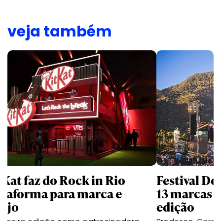
veja também
tKat faz do Rock in Rio
Festival Do
ataforma para marca e
13 marcas n
rejo
edição