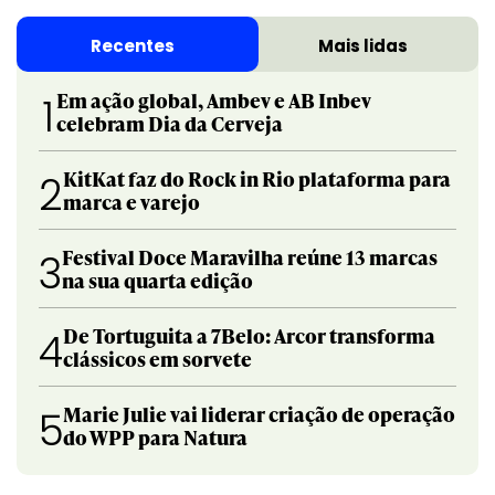
Recentes
Mais lidas
Em ação global, Ambev e AB Inbev
1
celebram Dia da Cerveja
KitKat faz do Rock in Rio plataforma para
2
marca e varejo
Festival Doce Maravilha reúne 13 marcas
3
na sua quarta edição
De Tortuguita a 7Belo: Arcor transforma
4
clássicos em sorvete
Marie Julie vai liderar criação de operação
5
do WPP para Natura