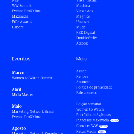
NRF
Vistar Media
WW Summit
Machina
Evento ProXXIma
Viasat Ads
Maximídia
Magnite
Effie Awards
Uncover
Caboré
Mude
RZK Digital
DoubleVerify
Adlook
Eventos
Mais
Assine
Março
Renove
Women to Watch Summit
Anuncie
Política de privacidade
Abril
Fale conosco
Mídia Master
Edição semanal
Maio
Women to Watch
Marketing Network Brasil
Portfólio de Agências
Evento ProXXIma
Ingressos Maximídia
Convites WW
Agosto
Retail Media
Marketing Network Knowledge