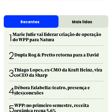
Recentes
Mais lidas
Marie Julie vai liderar criação de operação
1
do WPP para Natura
2
Dupla Rog & Pretto retorna para a David
Thiago Lopes, ex-CMO da Kraft Heinz, vira
3
coCEO da Sharp
Débora Falabella: teatro, presença e
4
(des)conexões
WPP: no primeiro semestre, receita
5
orgânica recua 5,6%