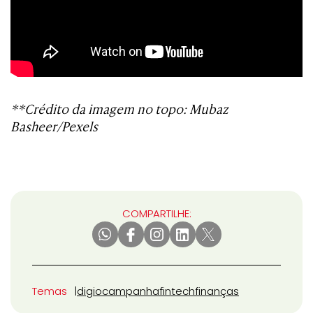
**Crédito da imagem no topo: Mubaz
Basheer/Pexels
COMPARTILHE:
Temas
digio
campanha
fintech
finanças