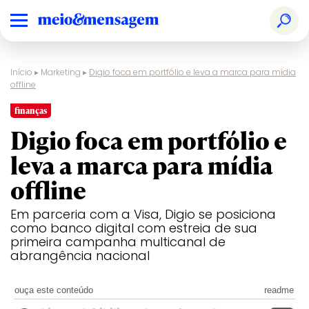
Início
▸
Marketing
▸
Digio foca em portfólio e leva a marca para mídia
offline
finanças
Digio foca em portfólio e
leva a marca para mídia
offline
Em parceria com a Visa, Digio se posiciona
como banco digital com estreia de sua
primeira campanha multicanal de
abrangência nacional
ouça este conteúdo
readme