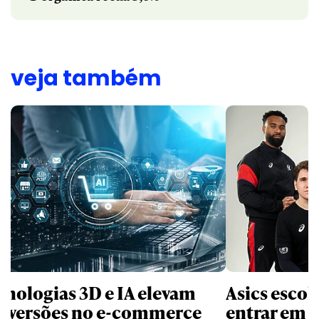
veja também
cnologias 3D e IA elevam
Asics esco
nversões no e-commerce
entrar em 