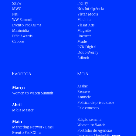
SXSW
PicPay
MWC
Nós Inteligência
NRF
Vistar Media
WW Summit
Machina
Evento ProXXIma
Viasat Ads
Maximídia
Magnite
Effie Awards
Uncover
Caboré
Mude
RZK Digital
DoubleVerify
Adlook
Eventos
Mais
Assine
Março
Renove
Women to Watch Summit
Anuncie
Política de privacidade
Abril
Fale conosco
Mídia Master
Edição semanal
Maio
Women to Watch
Marketing Network Brasil
Portfólio de Agências
Evento ProXXIma
Ingressos Maximídia