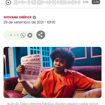
1.0x
0:00
GIOVANA ORÉFICE
i
29 de setembro de 2021 - 10h10
- A
+ A
Ação do Digio objetiva fidelizar clientes atuais e captar novos