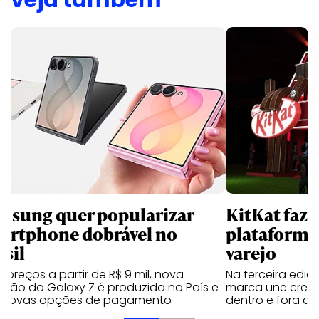
veja também
msung quer popularizar
KitKat faz 
artphone dobrável no
plataforma
asil
varejo
preços a partir de R$ 9 mil, nova
Na terceira edi
ação do Galaxy Z é produzida no País e
marca une creato
 novas opções de pagamento
dentro e fora do 