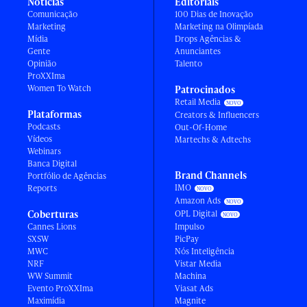
Notícias
Editoriais
Comunicação
100 Dias de Inovação
Marketing
Marketing na Olimpíada
Mídia
Drops Agências &
Gente
Anunciantes
Opinião
Talento
ProXXIma
Women To Watch
Patrocinados
Retail Media
Plataformas
Creators & Influencers
Podcasts
Out-Of-Home
Vídeos
Martechs & Adtechs
Webinars
Banca Digital
Brand Channels
Portfólio de Agências
IMO
Reports
Amazon Ads
Coberturas
OPL Digital
Cannes Lions
Impulso
SXSW
PicPay
MWC
Nós Inteligência
NRF
Vistar Media
WW Summit
Machina
Evento ProXXIma
Viasat Ads
Maximídia
Magnite