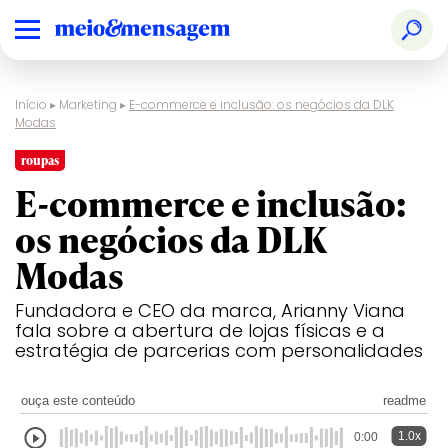
Início
▸
Marketing
▸
E-commerce e inclusão: os negócios da DLK
Modas
roupas
E-commerce e inclusão:
os negócios da DLK
Modas
Fundadora e CEO da marca, Arianny Viana
fala sobre a abertura de lojas físicas e a
estratégia de parcerias com personalidades
ouça este conteúdo
readme
1.0x
0:00