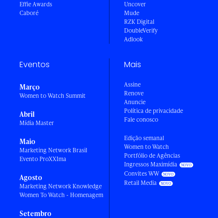
Effie Awards
Uncover
Caboré
Mude
RZK Digital
DoubleVerify
Adlook
Eventos
Mais
Assine
Março
Renove
Women to Watch Summit
Anuncie
Política de privacidade
Abril
Fale conosco
Mídia Master
Edição semanal
Maio
Women to Watch
Marketing Network Brasil
Portfólio de Agências
Evento ProXXIma
Ingressos Maximídia
Convites WW
Agosto
Retail Media
Marketing Network Knowledge
Women To Watch - Homenagem
Setembro