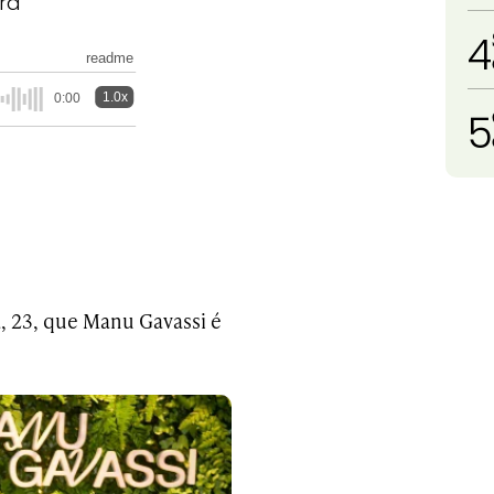
ra
4
readme
1.0x
0:00
5
, 23, que Manu Gavassi é