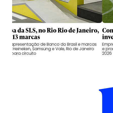
Etapa da SLS, no Rio Rio de Janeiro,
Com
terá 13 marcas
inv
Com apresentação de Banco do Brasil e marcas
Empre
como Heineken, Samsung e Vale, Rio de Janeiro
e pro
volta para circuito
2026