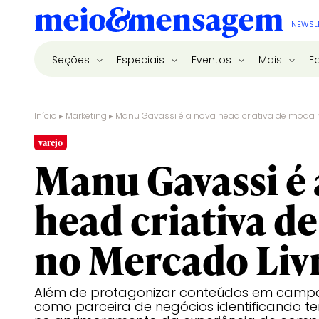
NEWSL
Seções
Especiais
Eventos
Mais
E
Início
▸
Marketing
▸
Manu Gavassi é a nova head criativa de moda 
varejo
Manu Gavassi é 
head criativa d
no Mercado Liv
Além de protagonizar conteúdos em campan
como parceira de negócios identificando te