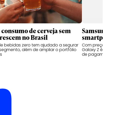
 consumo de cerveja sem
Samsung qu
crescem no Brasil
smartphone
e bebidas zero tem ajudado a segurar
Com preços a pa
egmento, além de ampliar o portfólio
Galaxy Z é prod
s
de pagamento