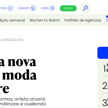
ETTER
CONTATO
LOGIN
ASSINE
I
dição semanal
Women to Watch
Portfólio de Agências
no Mercado Livre
a nova
1
e moda
re
2
has, artista atuará
3
ndências e auxiliando