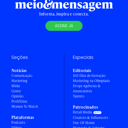
Informa, inspira e conecta.
ASSINE JÁ
Seções
Especiais
Notícias
Editoriais
Comunicação
100 Dias de Inovação
Marketing
Marketing na Olimpíada
Mídia
Drops Agências &
Gente
Anunciantes
Opinião
Talento
ProXXIma
Women To Watch
Patrocinados
Retail Media
Plataformas
Creators & Influencers
Podcasts
Out-Of-Home
Vídeos
Martechs & Adtechs