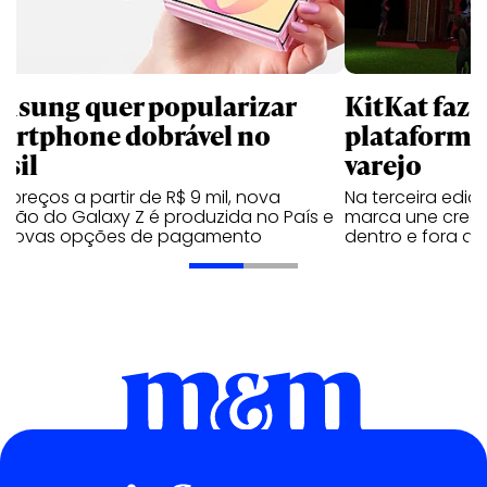
msung quer popularizar
KitKat faz 
artphone dobrável no
plataforma
asil
varejo
preços a partir de R$ 9 mil, nova
Na terceira edi
ação do Galaxy Z é produzida no País e
marca une creato
 novas opções de pagamento
dentro e fora do 