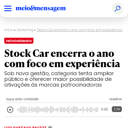
Início
▸
Marketing
▸
Stock Car encerra o ano com foco em experiência
entretenimento
Stock Car encerra o ano
com foco em experiência
Sob nova gestão, categoria tenta ampliar
público e oferecer maior possibilidade de
ativações às marcas patrocinadoras
ouça este conteúdo
readme
1.0x
0:00
LUIZ GUSTAVO PACETE