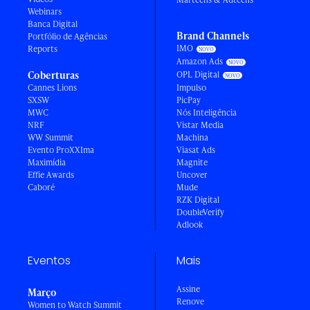
Webinars
Banca Digital
Brand Channels
Portfólio de Agências
IMO
Reports
Amazon Ads
Coberturas
OPL Digital
Cannes Lions
Impulso
SXSW
PicPay
MWC
Nós Inteligência
NRF
Vistar Media
WW Summit
Machina
Evento ProXXIma
Viasat Ads
Maximídia
Magnite
Effie Awards
Uncover
Caboré
Mude
RZK Digital
DoubleVerify
Adlook
Eventos
Mais
Assine
Março
Renove
Women to Watch Summit