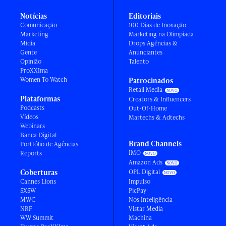
Notícias
Editoriais
Comunicação
100 Dias de Inovação
Marketing
Marketing na Olimpíada
Mídia
Drops Agências &
Gente
Anunciantes
Opinião
Talento
ProXXIma
Women To Watch
Patrocinados
Retail Media
Plataformas
Creators & Influencers
Podcasts
Out-Of-Home
Vídeos
Martechs & Adtechs
Webinars
Banca Digital
Brand Channels
Portfólio de Agências
IMO
Reports
Amazon Ads
Coberturas
OPL Digital
Cannes Lions
Impulso
SXSW
PicPay
MWC
Nós Inteligência
NRF
Vistar Media
WW Summit
Machina