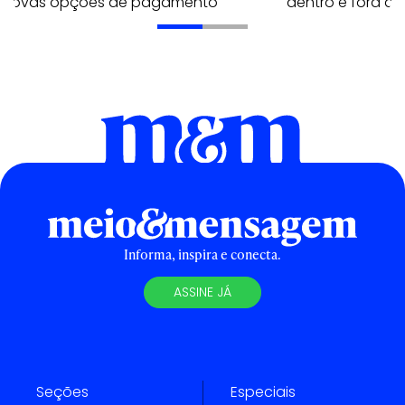
 novas opções de pagamento
dentro e fora do 
Informa, inspira e conecta.
ASSINE JÁ
Seções
Especiais