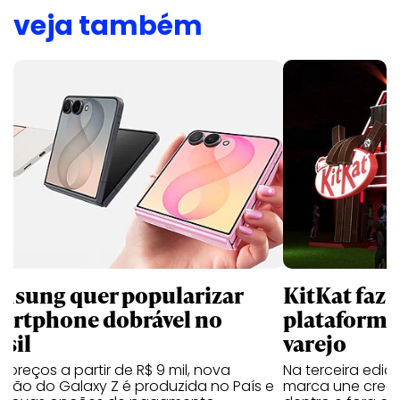
veja também
msung quer popularizar
KitKat faz 
artphone dobrável no
plataforma
asil
varejo
preços a partir de R$ 9 mil, nova
Na terceira edi
ação do Galaxy Z é produzida no País e
marca une creato