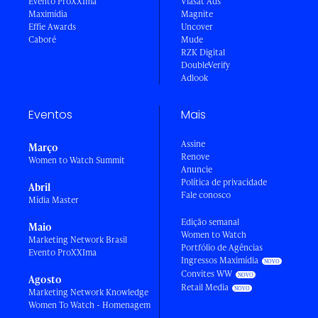
Evento ProXXIma
Viasat Ads
Maximídia
Magnite
Effie Awards
Uncover
Caboré
Mude
RZK Digital
DoubleVerify
Adlook
Eventos
Mais
Assine
Março
Renove
Women to Watch Summit
Anuncie
Política de privacidade
Abril
Fale conosco
Mídia Master
Edição semanal
Maio
Women to Watch
Marketing Network Brasil
Portfólio de Agências
Evento ProXXIma
Ingressos Maximídia
Convites WW
Agosto
Retail Media
Marketing Network Knowledge
Women To Watch - Homenagem