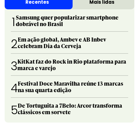
Recentes
Mais lidas
Samsung quer popularizar smartphone
1
dobrável no Brasil
Em ação global, Ambev e AB Inbev
2
celebram Dia da Cerveja
KitKat faz do Rock in Rio plataforma para
3
marca e varejo
Festival Doce Maravilha reúne 13 marcas
4
na sua quarta edição
De Tortuguita a 7Belo: Arcor transforma
5
clássicos em sorvete