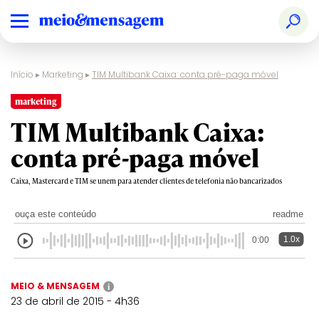
Início
▸
Marketing
▸
TIM Multibank Caixa: conta pré-paga móvel
marketing
TIM Multibank Caixa:
conta pré-paga móvel
Caixa, Mastercard e TIM se unem para atender clientes de telefonia não bancarizados
ouça este conteúdo
readme
1.0x
0:00
MEIO & MENSAGEM
i
23 de abril de 2015 - 4h36