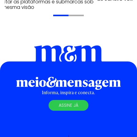
ectar as plataformas e submarcas sob
 mesma visão
Informa, inspira e conecta.
ASSINE JÁ