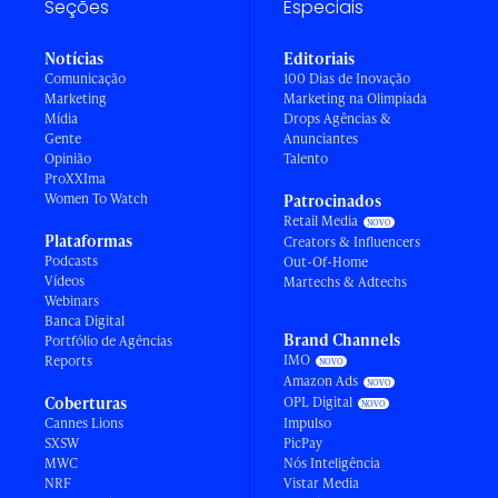
Seções
Especiais
Notícias
Editoriais
Comunicação
100 Dias de Inovação
Marketing
Marketing na Olimpíada
Mídia
Drops Agências &
Gente
Anunciantes
Opinião
Talento
ProXXIma
Women To Watch
Patrocinados
Retail Media
Plataformas
Creators & Influencers
Podcasts
Out-Of-Home
Vídeos
Martechs & Adtechs
Webinars
Banca Digital
Brand Channels
Portfólio de Agências
IMO
Reports
Amazon Ads
Coberturas
OPL Digital
Cannes Lions
Impulso
SXSW
PicPay
MWC
Nós Inteligência
NRF
Vistar Media