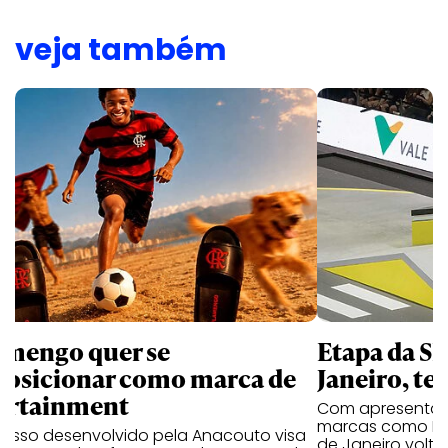
veja também
amengo quer se
Etapa da SL
posicionar como marca de
Janeiro, te
ortainment
Com apresentaçã
marcas como Hei
cesso desenvolvido pela Anacouto visa
de Janeiro volta