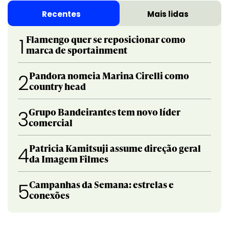
Recentes
Mais lidas
Flamengo quer se reposicionar como
1
marca de sportainment
Pandora nomeia Marina Cirelli como
2
country head
Grupo Bandeirantes tem novo líder
3
comercial
Patricia Kamitsuji assume direção geral
4
da Imagem Filmes
Campanhas da Semana: estrelas e
5
conexões