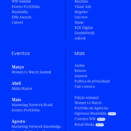
WW Summit
Machina
Evento ProXXIma
Viasat Ads
Maximídia
Magnite
Effie Awards
Uncover
Caboré
Mude
RZK Digital
DoubleVerify
Adlook
Eventos
Mais
Assine
Março
Renove
Women to Watch Summit
Anuncie
Política de privacidade
Abril
Fale conosco
Mídia Master
Edição semanal
Maio
Women to Watch
Marketing Network Brasil
Portfólio de Agências
Evento ProXXIma
Ingressos Maximídia
Convites WW
Agosto
Retail Media
Marketing Network Knowledge