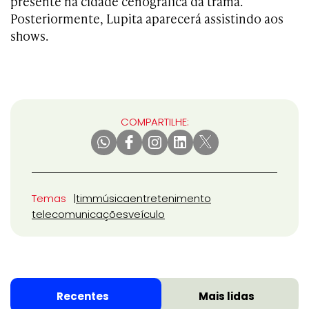
presente na cidade cenográfica da trama.
Posteriormente, Lupita aparecerá assistindo aos
shows.
COMPARTILHE:
Temas
tim
música
entretenimento
telecomunicações
veículo
Recentes
Mais lidas