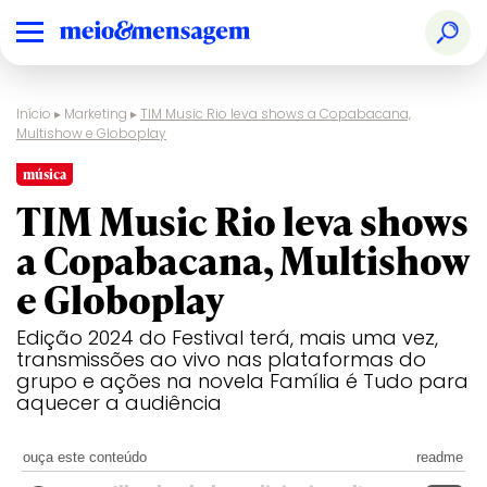
Início
▸
Marketing
▸
TIM Music Rio leva shows a Copabacana,
Multishow e Globoplay
música
TIM Music Rio leva shows
a Copabacana, Multishow
e Globoplay
Edição 2024 do Festival terá, mais uma vez,
transmissões ao vivo nas plataformas do
grupo e ações na novela Família é Tudo para
aquecer a audiência
ouça este conteúdo
readme