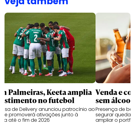
veja também
m Palmeiras, Keeta amplia
Venda e co
vestimento no futebol
sem álcool 
resa de Delivery anunciou patrocínio ao
Presença de beb
be e promoverá ativações junto à
segurar queda 
ida até o fim de 2026
ampliar o portfó