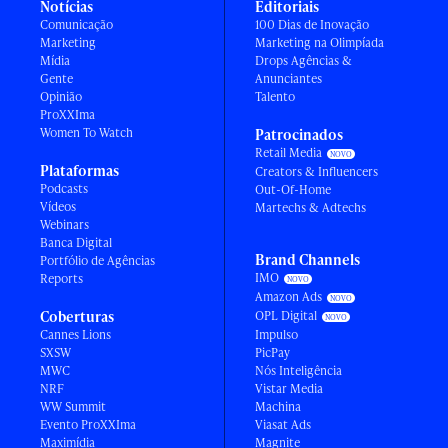
Notícias
Editoriais
Comunicação
100 Dias de Inovação
Marketing
Marketing na Olimpíada
Mídia
Drops Agências &
Gente
Anunciantes
Opinião
Talento
ProXXIma
Women To Watch
Patrocinados
Retail Media
Plataformas
Creators & Influencers
Podcasts
Out-Of-Home
Vídeos
Martechs & Adtechs
Webinars
Banca Digital
Brand Channels
Portfólio de Agências
IMO
Reports
Amazon Ads
Coberturas
OPL Digital
Cannes Lions
Impulso
SXSW
PicPay
MWC
Nós Inteligência
NRF
Vistar Media
WW Summit
Machina
Evento ProXXIma
Viasat Ads
Maximídia
Magnite